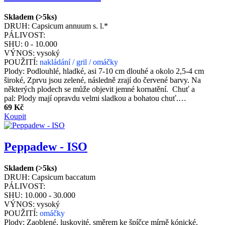
Skladem (>5ks)
DRUH:
Capsicum annuum s. l.*
PÁLIVOST:
SHU:
0 - 10.000
VÝNOS:
vysoký
POUŽITÍ:
nakládání / gril / omáčky
Plody: Podlouhlé, hladké, asi 7-10 cm dlouhé a okolo 2,5-4 cm
široké, Zprvu jsou zelené, následně zrají do červené barvy. Na
některých plodech se může objevit jemné kornatění. Chuť a
pal: Plody mají opravdu velmi sladkou a bohatou chuť.…
69 Kč
Koupit
Peppadew - ISO
Skladem (>5ks)
DRUH:
Capsicum baccatum
PÁLIVOST:
SHU:
10.000 - 30.000
VÝNOS:
vysoký
POUŽITÍ:
omáčky
Plody: Zaoblené, luskovité, směrem ke špíčce mírně kónické.