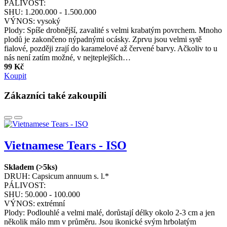
PÁLIVOST:
SHU:
1.200.000 - 1.500.000
VÝNOS:
vysoký
Plody: Spíše drobnější, zavalité s velmi krabatým povrchem. Mnoho
plodů je zakončeno nýpadnými ocásky. Zprvu jsou velmi sytě
fialové, později zrají do karamelové až červené barvy. Ačkoliv to u
nás není zatím možné, v nejteplejších…
99 Kč
Koupit
Zákazníci také zakoupili
Vietnamese Tears - ISO
Skladem (>5ks)
DRUH:
Capsicum annuum s. l.*
PÁLIVOST:
SHU:
50.000 - 100.000
VÝNOS:
extrémní
Plody: Podlouhlé a velmi malé, dorůstají délky okolo 2-3 cm a jen
několik málo mm v průměru. Jsou ikonické svým hrbolatým