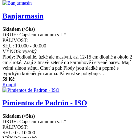
Banjarmasin
Skladem (>5ks)
DRUH:
Capsicum annuum s. l.*
PÁLIVOST:
SHU:
10.000 - 30.000
VÝNOS:
vysoký
Plody: Podlouhlé, úzké ale masivní, asi 12-15 cm dlouhé a okolo 2
cm široké. Zrají z tmavě zelené do karmínově červené barvy. Mají
velmi silnou stěnu. Chuť a pal: Plody jsou sladké a peprné s
typickým kořeněným aroma. Pálivost se pohybuje…
59 Kč
Koupit
Pimientos de Padrón - ISO
Skladem (>5ks)
DRUH:
Capsicum annuum s. l.*
PÁLIVOST:
SHU:
0 - 10.000