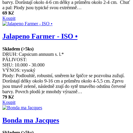
barvy. Dorůstají okolo 4-6 cm délky a průměru okolo 2-4 cm. Chuť
a pal: Plody jsou typické svou extrémně…
69 Kč
Koupit
Jalapeno Farmer - ISO •
Skladem (>5ks)
DRUH:
Capsicum annuum s. l.*
PÁLIVOST:
SHU:
10.000 - 30.000
VÝNOS:
vysoký
Plody: Podlouhlé, robustní, směrem ke špičce se pozvolna zužují.
Dorůstají délky okolo 9-16 cm a průměru okolo 4-5,5 cm. Zprvu
jsou tmavě zelené, následně zrají do sytě tmavého odstínu červené
barvy. Povrch plodů je mnohdy výrazně…
79 Kč
Koupit
Bonda ma Jacques
Skladem (>5ks)