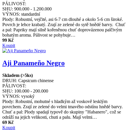
PÁLIVOST:
SHU:
900.000 - 1.200.000
VÝNOS:
standardní
Plody: Robustní, vejčité, asi 6-7 cm dlouhé a okolo 5-6 cm široké.
Povrch je lehce krabatý. Zrají ze zelené do sytě hnědé barvy. Chuť
a pal: Papriky mají silně kořeněnou chuť doprovázenou palčivým
bohatým aroma. Pálivost se pohybuje…
99 Kč
Koupit
Aji Panameño Negro
Skladem (>5ks)
DRUH:
Capsicum chinense
PÁLIVOST:
SHU:
100.000 - 200.000
VÝNOS:
vysoký
Plody: Robustní, mohutné s hladkým až voskově lesklým
povrchem. Zrají ze zelené do velmi tmavého odstínu hnědé barvy.
Chuť a pal: Plody spadají typově do skupiny "Habanero", což se
odráží na jejich velikosti, chuti a palu. Mají velmi…
69 Kč
Koupit