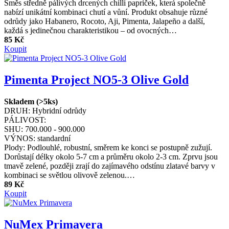
Směs středně pálivých drcených chilli papriček, která společně
nabízí unikátní kombinaci chutí a vůní. Produkt obsahuje různé
odrůdy jako Habanero, Rocoto, Aji, Pimenta, Jalapeño a další,
každá s jedinečnou charakteristikou – od ovocných…
85 Kč
Koupit
Pimenta Project NO5-3 Olive Gold
Skladem (>5ks)
DRUH:
Hybridní odrůdy
PÁLIVOST:
SHU:
700.000 - 900.000
VÝNOS:
standardní
Plody: Podlouhlé, robustní, směrem ke konci se postupně zužují.
Dorůstají délky okolo 5-7 cm a průměru okolo 2-3 cm. Zprvu jsou
tmavě zelené, později zrají do zajímavého odstínu zlatavé barvy v
kombinaci se světlou olivově zelenou.…
89 Kč
Koupit
NuMex Primavera