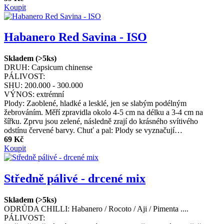
Koupit
Habanero Red Savina - ISO
Skladem (>5ks)
DRUH:
Capsicum chinense
PÁLIVOST:
SHU:
200.000 - 300.000
VÝNOS:
extrémní
Plody: Zaoblené, hladké a lesklé, jen se slabým podélným
žebrováním. Měří zpravidla okolo 4-5 cm na délku a 3-4 cm na
šířku. Zprvu jsou zelené, následně zrají do krásného svítivého
odstínu červené barvy. Chuť a pal: Plody se vyznačují…
69 Kč
Koupit
Středně pálivé - drcené mix
Skladem (>5ks)
ODRŮDA CHILLI:
Habanero / Rocoto / Aji / Pimenta ....
PÁLIVOST: