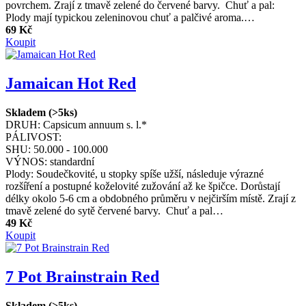
povrchem. Zrají z tmavě zelené do červené barvy. Chuť a pal:
Plody mají typickou zeleninovou chuť a palčivé aroma.…
69 Kč
Koupit
Jamaican Hot Red
Skladem (>5ks)
DRUH:
Capsicum annuum s. l.*
PÁLIVOST:
SHU:
50.000 - 100.000
VÝNOS:
standardní
Plody: Soudečkovité, u stopky spíše užší, následuje výrazné
rozšíření a postupné koželovité zužování až ke špičce. Dorůstají
délky okolo 5-6 cm a obdobného průměru v nejčirším místě. Zrají z
tmavě zelené do sytě červené barvy. Chuť a pal…
49 Kč
Koupit
7 Pot Brainstrain Red
Skladem (>5ks)