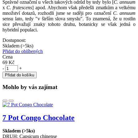
Správné označení u všech takových odrůd by tedy bylo [
C. annuum
x
C. frutescens
] apod. Abychom však předešli zmatkům a velkému
množství dotazů, rozhodli jsme se raději pro označení
C. annuum
sensu lato, tedy "v širším slova smyslu". To znamená, že u rostlin
sice převažují znaky tohoto druhu, botanicky se však jedná o
hybridní populaci.
Dostupnost:
Skladem (>5ks)
Přidat do oblíbených
Cena
69 Kč
-
+
Přidat do košíku
Mohlo by vás zajímat
7 Pot Congo Chocolate
Skladem (>5ks)
DRUH:
Capsicum chinense