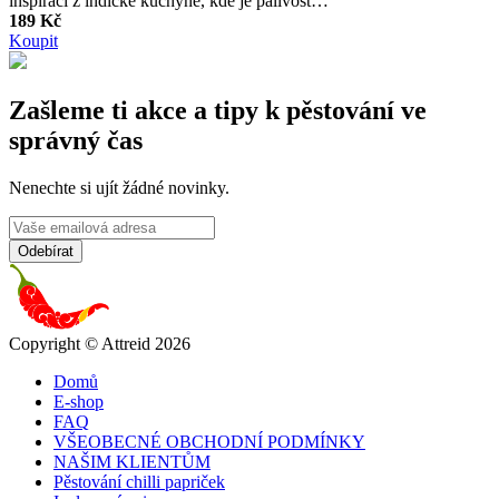
inspiraci z indické kuchyně, kde je pálivost…
189 Kč
Koupit
Zašleme ti akce a tipy k pěstování ve
správný čas
Nenechte si ujít žádné novinky.
Copyright © Attreid 2026
Domů
E-shop
FAQ
VŠEOBECNÉ OBCHODNÍ PODMÍNKY
NAŠIM KLIENTŮM
Pěstování chilli papriček