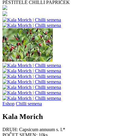
PĚSTITELÉ CHILLI PAPRIČEK
Eshop
Chilli semena
Kala Morich
DRUH:
Capsicum annuum s. l.*
POČET SEMEN:
10ks