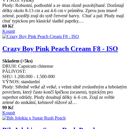
VÝNOS:
vysoký
Plody: Robustní, podlouhlé a ze stran různě pozohýbané. Dorůstají
délky okolo 8-13 cm a asi 4-6 cm v průměru. Zprvu jsou tmavě
zelené, později zrají do sytě červené barvy. Chuť a pal: Plody mají
chuť typickou pro klasické sladké papriky,…
69 Kč
Koupit
Crazy Boy Pink Peach Cream F8 - ISO
Skladem (>5ks)
DRUH:
Capsicum chinense
PÁLIVOST:
SHU:
1.200.000 - 1.500.000
VÝNOS:
standardní
Plody: Středně velké až velké, s velmi silně zvrásněným a hrbolatým
povrchem, který často končí špičkou (ocasem), typickým pro
superhot odrůdy. Plody dosahují délky 4–6 cm. Zrají ze světle
zelené do unikátní, krémově růžové až…
99 Kč
Koupit