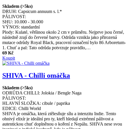
Skladem (>5ks)
DRUH:
Capsicum annuum s. l.*
PÁLIVOST:
SHU:
10.000 - 30.000
VÝNOS:
standardní
Plody: Kulaté, většinou okolo 2 cm v průměru. Nejprve jsou černé,
následně zrají do červené barvy. Odrůda vznikla jako přirozená
mutace odrůdy Royal Black, pracovní označení bylo 86 Arboretum-
1. Chuť a pal: Tato odrůda potvrzuje pravidlo,…
69 Kč
Koupit
SHIVA - Chilli omáčka
Skladem (>5ks)
ODRŮDA CHILLI:
Jolokia / Bengle Naga
PÁLIVOST:
HLAVNÍ SLOŽKA:
cibule / paprika
EDICE:
Chilli World
SHIVA je omáčka, která ztělesňuje sílu a intenzitu Indie. Tento
ohnivý elixír je ideální pro ty, kteří hledají extrémní pálivost a
autentickou chuť doplněnou o koření z Nepálu. SHIVA nese svou