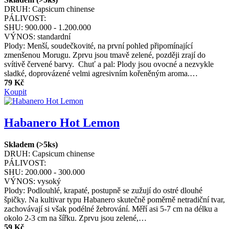
DRUH:
Capsicum chinense
PÁLIVOST:
SHU:
900.000 - 1.200.000
VÝNOS:
standardní
Plody: Menší, soudečkovité, na první pohled připomínající
zmenšenou Morugu. Zprvu jsou tmavě zelené, později zrají do
svítivě červené barvy. Chuť a pal: Plody jsou ovocné a nezvykle
sladké, doprovázené velmi agresivním kořeněným aroma.…
79 Kč
Koupit
Habanero Hot Lemon
Skladem (>5ks)
DRUH:
Capsicum chinense
PÁLIVOST:
SHU:
200.000 - 300.000
VÝNOS:
vysoký
Plody: Podlouhlé, krapaté, postupně se zužují do ostré dlouhé
špičky. Na kultivar typu Habanero skutečně poměrně netradiční tvar,
zachovávají si však podélné žebrování. Měří asi 5-7 cm na délku a
okolo 2-3 cm na šířku. Zprvu jsou zelené,…
59 Kč