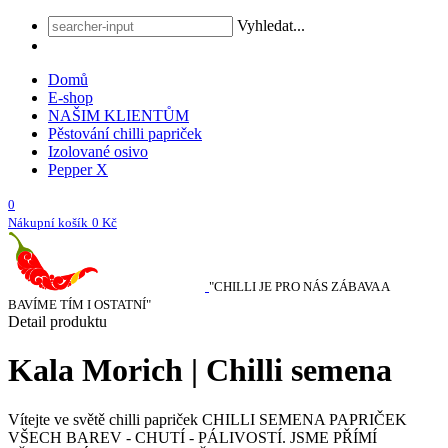
Vyhledat...
Domů
E-shop
NAŠIM KLIENTŮM
Pěstování chilli papriček
Izolované osivo
Pepper X
0
Nákupní košík
0 Kč
"CHILLI JE PRO NÁS ZÁBAVA A
BAVÍME TÍM I OSTATNÍ"
Detail produktu
Kala Morich | Chilli semena
Vítejte ve světě chilli papriček
CHILLI SEMENA PAPRIČEK
VŠECH BAREV - CHUTÍ - PÁLIVOSTÍ. JSME PŘÍMÍ