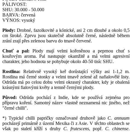
PÁLIVOST:
SHU:
30.000 - 50.000
BARVA:
červená
VÝNOS:
vysoký
Plody:
Drobné, fazolkovité a kónické, asi 2 cm dlouhé a okolo 0,5
cm široké. Zprvu jsou skutečně absolutně černé, následně během
zrání zrají přes zelenou barvu do tmavě červené.
Chuť a pal:
Plody mají velmi kořeněnou a peprnou chuť s
kouřovým aroma. Pal nastupuje okamžitě a má velmi agresivní
charakter, jeho hodnota se pohybuje okolo 40-50 tisíc SHU.
Rostlina:
Relativně vysoký keř dorůstající výšky asi 1-1,2 m.
Rostlina má černé stonky a velmi tmavě zelené až nafialovělé listy.
Odrůda má po celou dobu velmi okrasný charakter, kdy je obalená
krásnými fialovými květy a temně černými plody.
Původ:
Odrůda pochází z Indie, kde se používá zejména pro
přípravu koření. Samotný název vlastně neznamená nic jiného, než
"černé chilli".
*) Typické chilli papričky označované druhově jako
C. annuum
pocházejí primárně z území Mexika či z Asie. V těchto oblastech se
však po staletí kříží s druhy
C. frutescens
, popř.
C. chinense
.