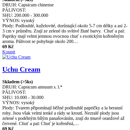
DRUH:
Capsicum chinense
PÁLIVOST:
SHU:
200.000 - 300.000
VÝNOS:
vysoký
Plody: Podlouhlé, kuželovité, dorůstající okolo 5-7 cm délky a asi 2-
3 cm v průměru. Zrají ze zelené do svítivé žluté barvy. Chuť a pal:
Papriky mají velmi jemnou ovocnou chuť s exotickým kořeněným
aroma. Pálivost se pohybuje okolo 200…
69 Kč
Koupit
Uchu Cream
Skladem (>5ks)
DRUH:
Capsicum annuum s. l.*
PÁLIVOST:
SHU:
10.000 - 30.000
VÝNOS:
vysoký
Plody: Tvarem připomínají běžné podlouhlé papričky a la beranní
rohy. Jsou však velmi tenké a rády se kroutí. Nezralé plody jsou
zelené s podélným bílým panašováním, zrají do tmavě oranžové až
červené. Chuť a pal: Chuť je kořeněná,…
69 Kč