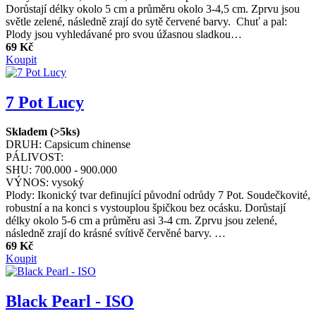
Dorůstají délky okolo 5 cm a průměru okolo 3-4,5 cm. Zprvu jsou
světle zelené, následně zrají do sytě červené barvy. Chuť a pal:
Plody jsou vyhledávané pro svou úžasnou sladkou…
69 Kč
Koupit
7 Pot Lucy
Skladem (>5ks)
DRUH:
Capsicum chinense
PÁLIVOST:
SHU:
700.000 - 900.000
VÝNOS:
vysoký
Plody: Ikonický tvar definující původní odrůdy 7 Pot. Soudečkovité,
robustní a na konci s vystouplou špičkou bez ocásku. Dorůstají
délky okolo 5-6 cm a průměru asi 3-4 cm. Zprvu jsou zelené,
následně zrají do krásné svítivě červěné barvy. …
69 Kč
Koupit
Black Pearl - ISO