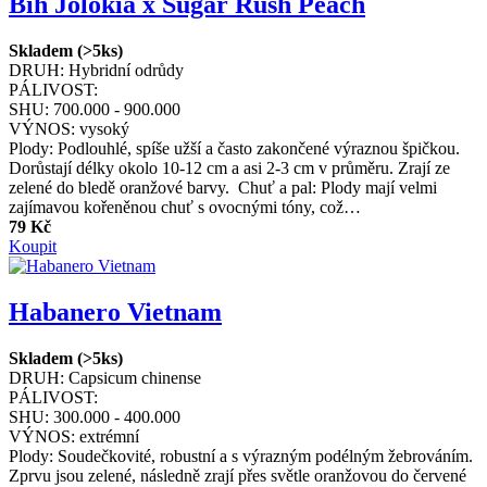
Bih Jolokia x Sugar Rush Peach
Skladem (>5ks)
DRUH:
Hybridní odrůdy
PÁLIVOST:
SHU:
700.000 - 900.000
VÝNOS:
vysoký
Plody: Podlouhlé, spíše užší a často zakončené výraznou špičkou.
Dorůstají délky okolo 10-12 cm a asi 2-3 cm v průměru. Zrají ze
zelené do bledě oranžové barvy. Chuť a pal: Plody mají velmi
zajímavou kořeněnou chuť s ovocnými tóny, což…
79 Kč
Koupit
Habanero Vietnam
Skladem (>5ks)
DRUH:
Capsicum chinense
PÁLIVOST:
SHU:
300.000 - 400.000
VÝNOS:
extrémní
Plody: Soudečkovité, robustní a s výrazným podélným žebrováním.
Zprvu jsou zelené, následně zrají přes světle oranžovou do červené