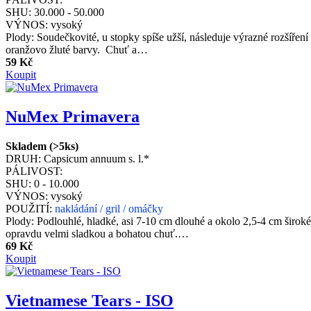
SHU:
30.000 - 50.000
VÝNOS:
vysoký
Plody: Soudečkovité, u stopky spíše užší, následuje výrazné rozšířen
oranžovo žluté barvy. Chuť a…
59 Kč
Koupit
NuMex Primavera
Skladem (>5ks)
DRUH:
Capsicum annuum s. l.*
PÁLIVOST:
SHU:
0 - 10.000
VÝNOS:
vysoký
POUŽITÍ:
nakládání / gril / omáčky
Plody: Podlouhlé, hladké, asi 7-10 cm dlouhé a okolo 2,5-4 cm široké
opravdu velmi sladkou a bohatou chuť.…
69 Kč
Koupit
Vietnamese Tears - ISO