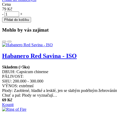
Cena
79 Kč
-
+
Přidat do košíku
Mohlo by vás zajímat
Habanero Red Savina - ISO
Skladem (>5ks)
DRUH:
Capsicum chinense
PÁLIVOST:
SHU:
200.000 - 300.000
VÝNOS:
extrémní
Plody: Zaoblené, hladké a lesklé, jen se slabým podélným žebrováním.
Chuť a pal: Plody se vyznačují…
69 Kč
Koupit