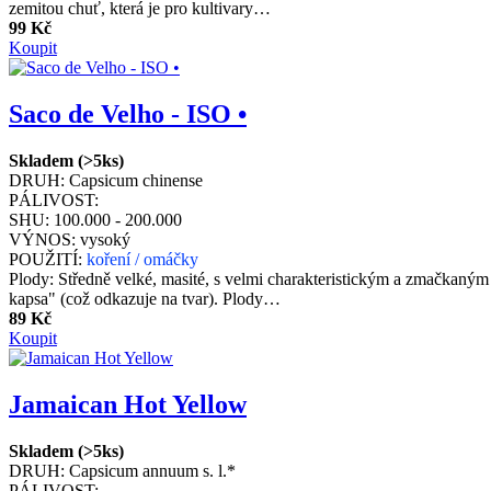
zemitou chuť, která je pro kultivary…
99 Kč
Koupit
Saco de Velho - ISO •
Skladem (>5ks)
DRUH:
Capsicum chinense
PÁLIVOST:
SHU:
100.000 - 200.000
VÝNOS:
vysoký
POUŽITÍ:
koření / omáčky
Plody: Středně velké, masité, s velmi charakteristickým a zmačkaným 
kapsa" (což odkazuje na tvar). Plody…
89 Kč
Koupit
Jamaican Hot Yellow
Skladem (>5ks)
DRUH:
Capsicum annuum s. l.*
PÁLIVOST: