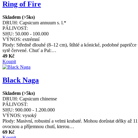
Ring of Fire
Skladem (>5ks)
DRUH:
Capsicum annuum s. l.*
PÁLIVOST:
SHU:
50.000 - 100.000
VÝNOS:
extrémní
Plody: Středně dlouhé (8–12 cm), štíhlé a kónické, podobné papričce Ca
sytě červené. Chuť a Pal:…
49 Kč
Koupit
Black Naga
Skladem (>5ks)
DRUH:
Capsicum chinense
PÁLIVOST:
SHU:
900.000 - 1.200.000
VÝNOS:
vysoký
Plody: Masivní, robustní a velmi krabaté. Mohou dorůstat délky až 1
ovocnou a příjemnou chutí, kterou…
69 Kč
Koupit