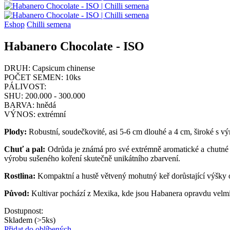
Eshop
Chilli semena
Habanero Chocolate - ISO
DRUH:
Capsicum chinense
POČET SEMEN:
10ks
PÁLIVOST:
SHU:
200.000 - 300.000
BARVA:
hnědá
VÝNOS:
extrémní
Plody:
Robustní, soudečkovité, asi 5-6 cm dlouhé a 4 cm, široké s 
Chuť a pal:
Odrůda je známá pro své extrémně aromatické a chutné p
výrobu sušeného koření skutečně unikátního zbarvení.
Rostlina:
Kompaktní a hustě větvený mohutný keř dorůstající výšky 
Původ:
Kultivar pochází z Mexika, kde jsou Habanera opravdu velm
Dostupnost:
Skladem (>5ks)
Přidat do oblíbených