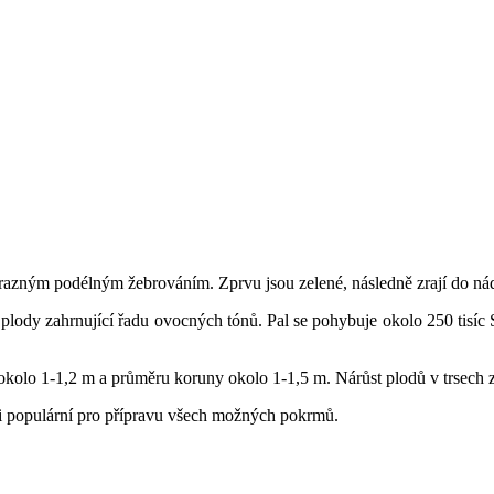
výrazným podélným žebrováním. Zprvu jsou zelené, následně zrají do n
lody zahrnující řadu ovocných tónů. Pal se pohybuje okolo 250 tisíc S
okolo 1-1,2 m a průměru koruny okolo 1-1,5 m. Nárůst plodů v trsech 
i populární pro přípravu všech možných pokrmů.