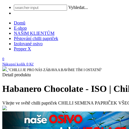
Vyhledat...
Domů
E-shop
NAŠIM KLIENTŮM
Pěstování chilli papriček
Izolované osivo
Pepper X
0
Nákupní košík
0 Kč
"CHILLI JE PRO NÁS ZÁBAVA A BAVÍME TÍM I OSTATNÍ"
Detail produktu
Habanero Chocolate - ISO | Chi
Vítejte ve světě chilli papriček
CHILLI SEMENA PAPRIČEK VŠECH