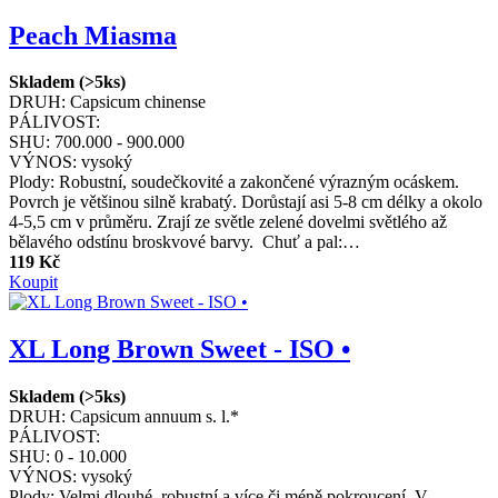
Peach Miasma
Skladem (>5ks)
DRUH:
Capsicum chinense
PÁLIVOST:
SHU:
700.000 - 900.000
VÝNOS:
vysoký
Plody: Robustní, soudečkovité a zakončené výrazným ocáskem.
Povrch je většinou silně krabatý. Dorůstají asi 5-8 cm délky a okolo
4-5,5 cm v průměru. Zrají ze světle zelené dovelmi světlého až
bělavého odstínu broskvové barvy. Chuť a pal:…
119 Kč
Koupit
XL Long Brown Sweet - ISO •
Skladem (>5ks)
DRUH:
Capsicum annuum s. l.*
PÁLIVOST:
SHU:
0 - 10.000
VÝNOS:
vysoký
Plody: Velmi dlouhé, robustní a více či méně pokroucení. V