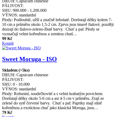
DRUH:
Capsicum chinense
PÁLIVOST:
SHU:
900.000 - 1.200.000
VÝNOS:
standardní
Plody: Podlouhlé, užší a značně hrbolaté. Dorůstají délky kolem 7-
10 cm a průměru okolo 1,5-2 cm. Zprvu jsou tmavě fialové, později
dozrají do fialovo-zeleno-žluté barvy. Chuť a pal: Plody se
vyznačují velmi kořeněnou a zemitou chutí…
99 Kč
Koupit
Sweet Moruga - ISO
Skladem (>5ks)
DRUH:
Capsicum chinense
PÁLIVOST:
SHU:
0 - 10.000
VÝNOS:
standardní
Plody: Robustní, soudečkovité a s velmi krabatým povrchem.
Dorůstají délky okolo 5-6 cm a asi 4-5 cm v průměru. Zrají ze
zelené do sytě červené barvy. Chuť a pal: Papriky mají silně
kořeněnou a exotickou chuť jako klasická Moruga, jsou…
79 Kč