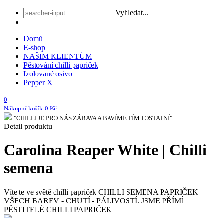
Vyhledat...
Domů
E-shop
NAŠIM KLIENTŮM
Pěstování chilli papriček
Izolované osivo
Pepper X
0
Nákupní košík
0 Kč
"CHILLI JE PRO NÁS ZÁBAVA A BAVÍME TÍM I OSTATNÍ"
Detail produktu
Carolina Reaper White | Chilli
semena
Vítejte ve světě chilli papriček
CHILLI SEMENA PAPRIČEK
VŠECH BAREV - CHUTÍ - PÁLIVOSTÍ. JSME PŘÍMÍ
PĚSTITELÉ CHILLI PAPRIČEK