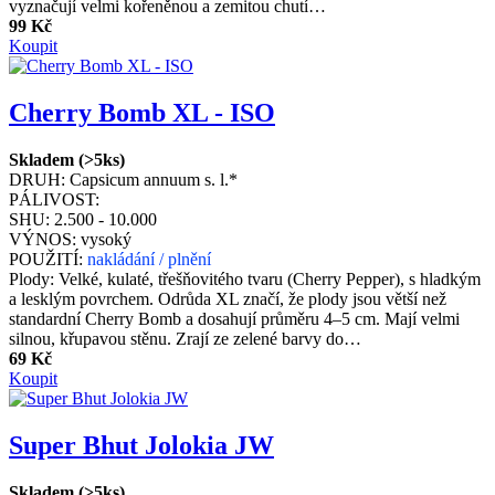
vyznačují velmi kořeněnou a zemitou chutí…
99 Kč
Koupit
Cherry Bomb XL - ISO
Skladem (>5ks)
DRUH:
Capsicum annuum s. l.*
PÁLIVOST:
SHU:
2.500 - 10.000
VÝNOS:
vysoký
POUŽITÍ:
nakládání / plnění
Plody: Velké, kulaté, třešňovitého tvaru (Cherry Pepper), s hladkým
a lesklým povrchem. Odrůda XL značí, že plody jsou větší než
standardní Cherry Bomb a dosahují průměru 4–5 cm. Mají velmi
silnou, křupavou stěnu. Zrají ze zelené barvy do…
69 Kč
Koupit
Super Bhut Jolokia JW
Skladem (>5ks)