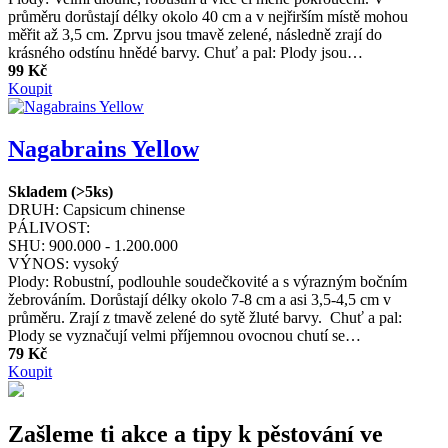
průměru dorůstají délky okolo 40 cm a v nejřirším místě mohou
měřit až 3,5 cm. Zprvu jsou tmavě zelené, následně zrají do
krásného odstínu hnědé barvy. Chuť a pal: Plody jsou…
99 Kč
Koupit
Nagabrains Yellow
Skladem (>5ks)
DRUH:
Capsicum chinense
PÁLIVOST:
SHU:
900.000 - 1.200.000
VÝNOS:
vysoký
Plody: Robustní, podlouhle soudečkovité a s výrazným bočním
žebrováním. Dorůstají délky okolo 7-8 cm a asi 3,5-4,5 cm v
průměru. Zrají z tmavě zelené do sytě žluté barvy. Chuť a pal:
Plody se vyznačují velmi příjemnou ovocnou chutí se…
79 Kč
Koupit
Zašleme ti akce a tipy k pěstování ve