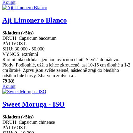
Koupit
Aji Limonero Blanco
Skladem (>5ks)
DRUH:
Capsicum baccatum
PÁLIVOST:
SHU:
30.000 - 50.000
VÝNOS:
extrémní
Raritní bílá odrůda s jemnou ovocnou chutí. Skvělá do nálevu.
Plody: Podlouhlé, užší a lehce zkroucené, asi 10-15 cm dlouhé a 1-2
cm široké. Zprvu jsou světle zelené, následně zrají do bledšího
odstínu bílé barvy. Zbarvení zralých a…
79 Kč
Koupit
Sweet Moruga - ISO
Skladem (>5ks)
DRUH:
Capsicum chinense
PÁLIVOST:
SHU:
0 - 10.000