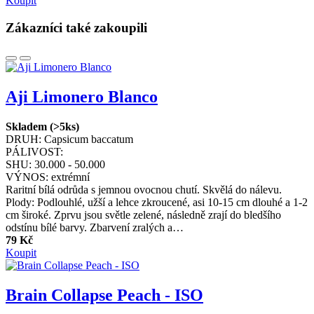
Koupit
Zákazníci také zakoupili
Aji Limonero Blanco
Skladem (>5ks)
DRUH:
Capsicum baccatum
PÁLIVOST:
SHU:
30.000 - 50.000
VÝNOS:
extrémní
Raritní bílá odrůda s jemnou ovocnou chutí. Skvělá do nálevu.
Plody: Podlouhlé, užší a lehce zkroucené, asi 10-15 cm dlouhé a 1-2
cm široké. Zprvu jsou světle zelené, následně zrají do bledšího
odstínu bílé barvy. Zbarvení zralých a…
79 Kč
Koupit
Brain Collapse Peach - ISO