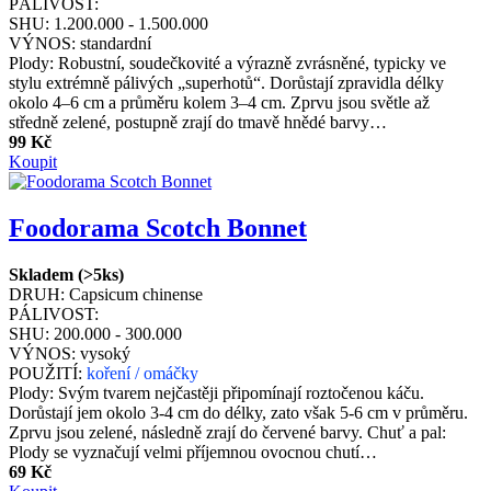
PÁLIVOST:
SHU:
1.200.000 - 1.500.000
VÝNOS:
standardní
Plody: Robustní, soudečkovité a výrazně zvrásněné, typicky ve
stylu extrémně pálivých „superhotů“. Dorůstají zpravidla délky
okolo 4–6 cm a průměru kolem 3–4 cm. Zprvu jsou světle až
středně zelené, postupně zrají do tmavě hnědé barvy…
99 Kč
Koupit
Foodorama Scotch Bonnet
Skladem (>5ks)
DRUH:
Capsicum chinense
PÁLIVOST:
SHU:
200.000 - 300.000
VÝNOS:
vysoký
POUŽITÍ:
koření / omáčky
Plody: Svým tvarem nejčastěji připomínají roztočenou káču.
Dorůstají jem okolo 3-4 cm do délky, zato však 5-6 cm v průměru.
Zprvu jsou zelené, následně zrají do červené barvy. Chuť a pal:
Plody se vyznačují velmi příjemnou ovocnou chutí…
69 Kč