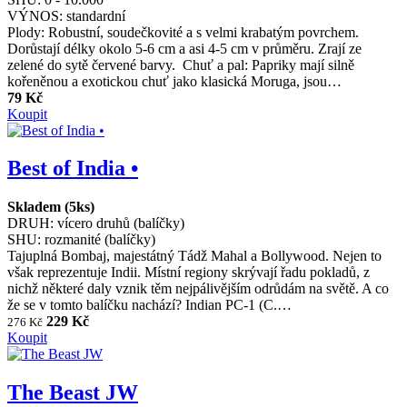
VÝNOS:
standardní
Plody: Robustní, soudečkovité a s velmi krabatým povrchem.
Dorůstají délky okolo 5-6 cm a asi 4-5 cm v průměru. Zrají ze
zelené do sytě červené barvy. Chuť a pal: Papriky mají silně
kořeněnou a exotickou chuť jako klasická Moruga, jsou…
79 Kč
Koupit
Best of India •
Skladem (5ks)
DRUH:
vícero druhů (balíčky)
SHU:
rozmanité (balíčky)
Tajuplná Bombaj, majestátný Tádž Mahal a Bollywood. Nejen to
však reprezentuje Indii. Místní regiony skrývají řadu pokladů, z
nichž některé daly vznik těm nejpálivějším odrůdám na světě. A co
že se v tomto balíčku nachází? Indian PC-1 (C.…
229 Kč
276 Kč
Koupit
The Beast JW