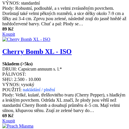
VÝNOS:
standardní
Plody: Robustní, podlouhlé, a s velmi zvrásněným povrchem.
Dorůstají také velmi pěkných rozměrů, a sice délky okolo 7-9 cm a
šířky asi 3-4 cm. Zprvu jsou zelené, následně zrají do jasně hnědé až
hnědočervené barvy. Chuť a pal: Plody se…
89 Kč
Koupit
Cherry Bomb XL - ISO
Skladem (>5ks)
DRUH:
Capsicum annuum s. l.*
PÁLIVOST:
SHU:
2.500 - 10.000
VÝNOS:
vysoký
POUŽITÍ:
nakládání / plnění
Plody: Velké, kulaté, třešňovitého tvaru (Cherry Pepper), s hladkým
a lesklým povrchem. Odrůda XL značí, že plody jsou větší než
standardní Cherry Bomb a dosahují průměru 4–5 cm. Mají velmi
silnou, křupavou stěnu. Zrají ze zelené barvy do…
69 Kč
Koupit