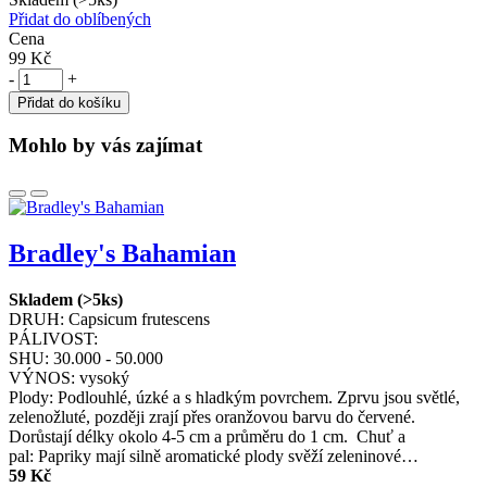
Přidat do oblíbených
Cena
99 Kč
-
+
Přidat do košíku
Mohlo by vás zajímat
Bradley's Bahamian
Skladem (>5ks)
DRUH:
Capsicum frutescens
PÁLIVOST:
SHU:
30.000 - 50.000
VÝNOS:
vysoký
Plody: Podlouhlé, úzké a s hladkým povrchem. Zprvu jsou světlé,
zelenožluté, později zrají přes oranžovou barvu do červené.
Dorůstají délky okolo 4-5 cm a průměru do 1 cm. Chuť a
pal: Papriky mají silně aromatické plody svěží zeleninové…
59 Kč