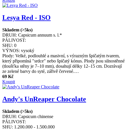
Koupit
Lesya Red - ISO
Skladem (>5ks)
DRUH:
Capsicum annuum s. l.*
PÁLIVOST:
SHU:
0
VÝNOS:
vysoký
Plody: Velké, podlouhlé a masivní, s výrazným špičatým tvarem,
který připomíná "srdce" nebo špičatý kónus. Plody jsou silnostěnné
(tloušťka stěny je 7–10 mm), dosahují délky 12–15 cm. Dozrávají
ze zelené barvy do syté, zářivě červené.…
69 Kč
Koupit
Andy's UnReaper Chocolate
Skladem (>5ks)
DRUH:
Capsicum chinense
PÁLIVOST:
SHU:
1.200.000 - 1.500.000