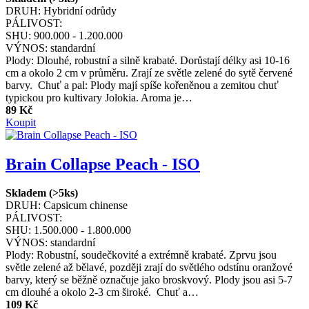
DRUH:
Hybridní odrůdy
PÁLIVOST:
SHU:
900.000 - 1.200.000
VÝNOS:
standardní
Plody: Dlouhé, robustní a silně krabaté. Dorůstají délky asi 10-16
cm a okolo 2 cm v průměru. Zrají ze světle zelené do sytě červené
barvy. Chuť a pal: Plody mají spíše kořeněnou a zemitou chuť
typickou pro kultivary Jolokia. Aroma je…
89 Kč
Koupit
Brain Collapse Peach - ISO
Skladem (>5ks)
DRUH:
Capsicum chinense
PÁLIVOST:
SHU:
1.500.000 - 1.800.000
VÝNOS:
standardní
Plody: Robustní, soudečkovité a extrémně krabaté. Zprvu jsou
světle zelené až bělavé, později zrají do světlého odstínu oranžové
barvy, který se běžně označuje jako broskvový. Plody jsou asi 5-7
cm dlouhé a okolo 2-3 cm široké. Chuť a…
109 Kč