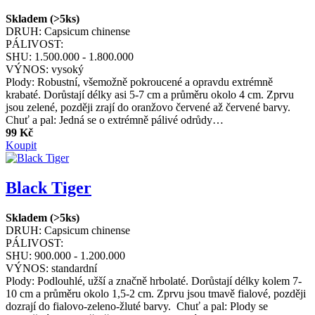
Skladem (>5ks)
DRUH:
Capsicum chinense
PÁLIVOST:
SHU:
1.500.000 - 1.800.000
VÝNOS:
vysoký
Plody: Robustní, všemožně pokroucené a opravdu extrémně
krabaté. Dorůstají délky asi 5-7 cm a průměru okolo 4 cm. Zprvu
jsou zelené, později zrají do oranžovo červené až červené barvy.
Chuť a pal: Jedná se o extrémně pálivé odrůdy…
99 Kč
Koupit
Black Tiger
Skladem (>5ks)
DRUH:
Capsicum chinense
PÁLIVOST:
SHU:
900.000 - 1.200.000
VÝNOS:
standardní
Plody: Podlouhlé, užší a značně hrbolaté. Dorůstají délky kolem 7-
10 cm a průměru okolo 1,5-2 cm. Zprvu jsou tmavě fialové, později
dozrají do fialovo-zeleno-žluté barvy. Chuť a pal: Plody se