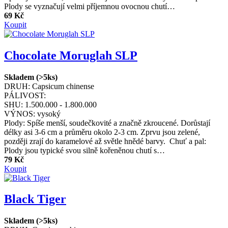
Plody se vyznačují velmi příjemnou ovocnou chutí…
69 Kč
Koupit
Chocolate Moruglah SLP
Skladem (>5ks)
DRUH:
Capsicum chinense
PÁLIVOST:
SHU:
1.500.000 - 1.800.000
VÝNOS:
vysoký
Plody: Spíše menší, soudečkovité a značně zkroucené. Dorůstají
délky asi 3-6 cm a průměru okolo 2-3 cm. Zprvu jsou zelené,
později zrají do karamelové až světle hnědé barvy. Chuť a pal:
Plody jsou typické svou silně kořeněnou chutí s…
79 Kč
Koupit
Black Tiger
Skladem (>5ks)