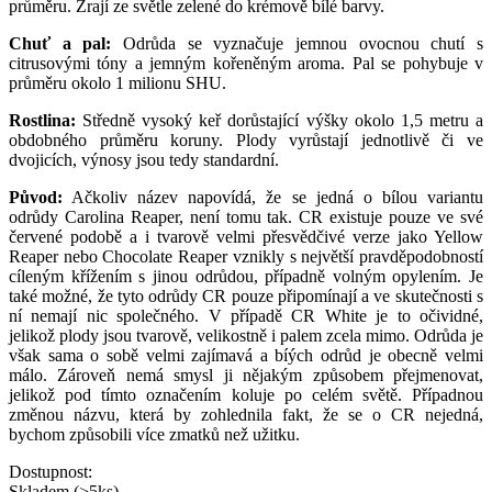
průměru. Zrají ze světle zelené do krémově bílé barvy.
Chuť a pal:
Odrůda se vyznačuje jemnou ovocnou chutí s
citrusovými tóny a jemným kořeněným aroma. Pal se pohybuje v
průměru okolo 1 milionu SHU.
Rostlina:
Středně vysoký keř dorůstající výšky okolo 1,5 metru a
obdobného průměru koruny. Plody vyrůstají jednotlivě či ve
dvojicích, výnosy jsou tedy standardní.
Původ:
Ačkoliv název napovídá, že se jedná o bílou variantu
odrůdy Carolina Reaper, není tomu tak. CR existuje pouze ve své
červené podobě a i tvarově velmi přesvědčivé verze jako Yellow
Reaper nebo Chocolate Reaper vznikly s největší pravděpodobností
cíleným křížením s jinou odrůdou, případně volným opylením. Je
také možné, že tyto odrůdy CR pouze připomínají a ve skutečnosti s
ní nemají nic společného. V případě CR White je to očividné,
jelikož plody jsou tvarově, velikostně i palem zcela mimo. Odrůda je
však sama o sobě velmi zajímavá a bíých odrůd je obecně velmi
málo. Zároveň nemá smysl ji nějakým způsobem přejmenovat,
jelikož pod tímto označením koluje po celém světě. Případnou
změnou názvu, která by zohlednila fakt, že se o CR nejedná,
bychom způsobili více zmatků než užitku.
Dostupnost:
Skladem (>5ks)