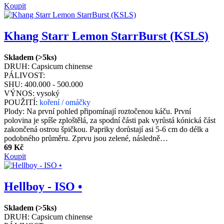
Koupit
Khang Starr Lemon StarrBurst (KSLS)
Skladem (>5ks)
DRUH:
Capsicum chinense
PÁLIVOST:
SHU:
400.000 - 500.000
VÝNOS:
vysoký
POUŽITÍ:
koření / omáčky
Plody: Na první pohled připomínají roztočenou káču. První
polovina je spíše zploštělá, za spodní části pak vyrůstá kónická část
zakončená ostrou špičkou. Papriky dorůstají asi 5-6 cm do délk a
podobného průměru. Zprvu jsou zelené, následně…
69 Kč
Koupit
Hellboy - ISO •
Skladem (>5ks)
DRUH:
Capsicum chinense