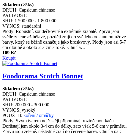
Skladem (>5ks)
DRUH:
Capsicum chinense
PÁLIVOST:
SHU:
1.500.000 - 1.800.000
VÝNOS:
standardní
Plody: Robustní, soudečkovité a extrémně krabaté. Zprvu jsou
světle zelené až bělavé, později zrají do světlého odstínu oranžové
barvy, který se běžně označuje jako broskvový. Plody jsou asi 5-7
cm dlouhé a okolo 2-3 cm široké. Chuť a…
109 Kč
Koupit
Foodorama Scotch Bonnet
Skladem (>5ks)
DRUH:
Capsicum chinense
PÁLIVOST:
SHU:
200.000 - 300.000
VÝNOS:
vysoký
POUŽITÍ:
koření / omáčky
Plody: Svým tvarem nejčastěji připomínají roztočenou káču.
Dorůstají jem okolo 3-4 cm do délky, zato však 5-6 cm v průměru.
Zprvu jsou zelené, následně zrají do červené barvy. Chuť a pal: