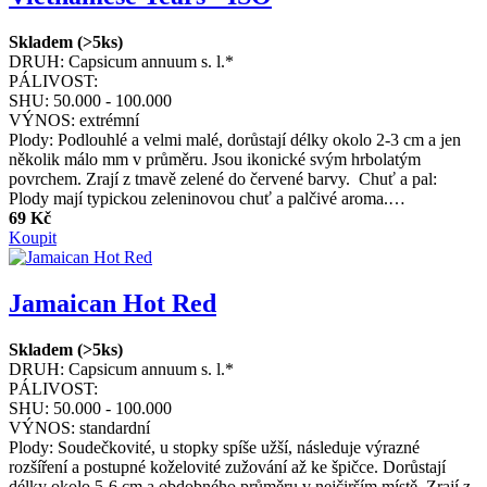
Skladem (>5ks)
DRUH:
Capsicum annuum s. l.*
PÁLIVOST:
SHU:
50.000 - 100.000
VÝNOS:
extrémní
Plody: Podlouhlé a velmi malé, dorůstají délky okolo 2-3 cm a jen
několik málo mm v průměru. Jsou ikonické svým hrbolatým
povrchem. Zrají z tmavě zelené do červené barvy. Chuť a pal:
Plody mají typickou zeleninovou chuť a palčivé aroma.…
69 Kč
Koupit
Jamaican Hot Red
Skladem (>5ks)
DRUH:
Capsicum annuum s. l.*
PÁLIVOST:
SHU:
50.000 - 100.000
VÝNOS:
standardní
Plody: Soudečkovité, u stopky spíše užší, následuje výrazné
rozšíření a postupné koželovité zužování až ke špičce. Dorůstají
délky okolo 5-6 cm a obdobného průměru v nejčirším místě. Zrají z