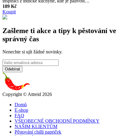
inspiraci z indické kuchyně, kde je pálivost…
189 Kč
Koupit
Zašleme ti akce a tipy k pěstování ve
správný čas
Nenechte si ujít žádné novinky.
Copyright © Attreid 2026
Domů
E-shop
FAQ
VŠEOBECNÉ OBCHODNÍ PODMÍNKY
NAŠIM KLIENTŮM
Pěstování chilli papriček