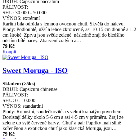
DRUH:
Capsicum baccatum
PÁLIVOST:
SHU:
30.000 - 50.000
VÝNOS:
extrémní
Raritní bílá odrůda s jemnou ovocnou chutí. Skvělá do nálevu.
Plody: Podlouhlé, užší a lehce zkroucené, asi 10-15 cm dlouhé a 1-2
cm široké. Zprvu jsou světle zelené, následně zrají do bledšího
odstínu bílé barvy. Zbarvení zralých a…
79 Kč
Koupit
Sweet Moruga - ISO
Skladem (>5ks)
DRUH:
Capsicum chinense
PÁLIVOST:
SHU:
0 - 10.000
VÝNOS:
standardní
Plody: Robustní, soudečkovité a s velmi krabatým povrchem.
Dorůstají délky okolo 5-6 cm a asi 4-5 cm v průměru. Zrají ze
zelené do sytě červené barvy. Chuť a pal: Papriky mají silně
kořeněnou a exotickou chuť jako klasická Moruga, jsou…
79 Kč