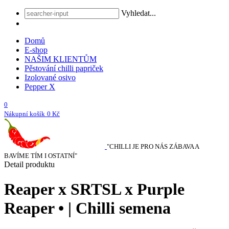
Vyhledat...
Domů
E-shop
NAŠIM KLIENTŮM
Pěstování chilli papriček
Izolované osivo
Pepper X
0
Nákupní košík
0 Kč
"CHILLI JE PRO NÁS ZÁBAVA A
BAVÍME TÍM I OSTATNÍ"
Detail produktu
Reaper x SRTSL x Purple
Reaper • | Chilli semena