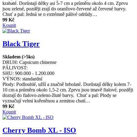
krabaté. Dorůstají délky asi 5-7 cm a průměru okolo 4 cm. Zprvu
jsou zelené, později zrají do oranžovo červené až červené barvy.
Chuť a pal: Jedná se o extrémně pálivé odrůdy…
99 Kč
Koupit
Black Tiger
Skladem (>5ks)
DRUH:
Capsicum chinense
PÁLIVOST:
SHU:
900.000 - 1.200.000
VÝNOS:
standardní
Plody: Podlouhlé, užší a značně hrbolaté. Dorůstají délky kolem 7-
10 cm a průměru okolo 1,5-2 cm. Zprvu jsou tmavě fialové, později
dozrají do fialovo-zeleno-žluté barvy. Chuť a pal: Plody se
vyznačují velmi kořeněnou a zemitou chutí…
99 Kč
Koupit
Cherry Bomb XL - ISO