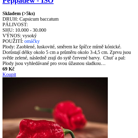
Peppadew - ISO
Skladem (>5ks)
DRUH:
Capsicum baccatum
PÁLIVOST:
SHU:
10.000 - 30.000
VÝNOS:
vysoký
POUŽITÍ:
omáčky
Plody: Zaoblené, luskovité, směrem ke špíčce mírně kónické.
Dorůstají délky okolo 5 cm a průměru okolo 3-4,5 cm. Zprvu jsou
světle zelené, následně zrají do sytě červené barvy. Chuť a pal:
Plody jsou vyhledávané pro svou úžasnou sladkou…
69 Kč
Koupit