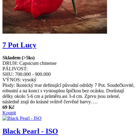
7 Pot Lucy
Skladem (>5ks)
DRUH:
Capsicum chinense
PÁLIVOST:
SHU:
700.000 - 900.000
VÝNOS:
vysoký
Plody: Ikonický tvar definující původní odrůdy 7 Pot. Soudečkovité,
robustní a na konci s vystouplou špičkou bez ocásku. Dorůstají
délky okolo 5-6 cm a průměru asi 3-4 cm. Zprvu jsou zelené,
následně zrají do krásné svítivě červěné barvy. …
69 Kč
Koupit
Black Pearl - ISO