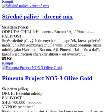
Koupit
Středně pálivé - drcené mix
Skladem (>5ks)
ODRŮDA CHILLI:
Habanero / Rocoto / Aji / Pimenta ....
PÁLIVOST:
Směs středně pálivých drcených chilli papriček, která společně
nabízí unikátní kombinaci chutí a vůní. Produkt obsahuje různé
odrůdy jako Habanero, Rocoto, Aji, Pimenta, Jalapeño a další,
každá s jedinečnou charakteristikou – od ovocných…
85 Kč
Koupit
Pimenta Project NO5-3 Olive Gold
Skladem (>5ks)
DRUH:
Hybridní odrůdy
PÁLIVOST:
SHU:
700.000 - 900.000
VÝNOS:
standardní
Plody: Podlouhlé, robustní, směrem ke konci se postupně zužují.