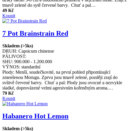
tmavě zelené do sytě červené barvy. Chuť a pal…
49 Kč
Koupit
7 Pot Brainstrain Red
Skladem (>5ks)
DRUH:
Capsicum chinense
PÁLIVOST:
SHU:
900.000 - 1.200.000
VÝNOS:
standardní
Plody: Menší, soudečkovité, na první pohled připomínající
zmenšenou Morugu. Zprvu jsou tmavě zelené, později zrají do
svítivě červené barvy. Chuť a pal: Plody jsou ovocné a nezvykle
sladké, doprovázené velmi agresivním kořeněným aroma.…
79 Kč
Koupit
Habanero Hot Lemon
Skladem (>5ks)