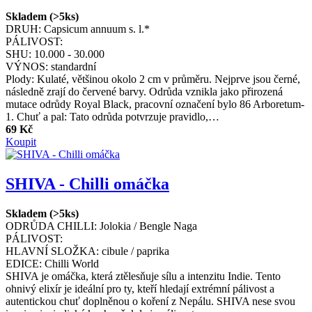
Skladem (>5ks)
DRUH:
Capsicum annuum s. l.*
PÁLIVOST:
SHU:
10.000 - 30.000
VÝNOS:
standardní
Plody: Kulaté, většinou okolo 2 cm v průměru. Nejprve jsou černé,
následně zrají do červené barvy. Odrůda vznikla jako přirozená
mutace odrůdy Royal Black, pracovní označení bylo 86 Arboretum-
1. Chuť a pal: Tato odrůda potvrzuje pravidlo,…
69 Kč
Koupit
SHIVA - Chilli omáčka
Skladem (>5ks)
ODRŮDA CHILLI:
Jolokia / Bengle Naga
PÁLIVOST:
HLAVNÍ SLOŽKA:
cibule / paprika
EDICE:
Chilli World
SHIVA je omáčka, která ztělesňuje sílu a intenzitu Indie. Tento
ohnivý elixír je ideální pro ty, kteří hledají extrémní pálivost a
autentickou chuť doplněnou o koření z Nepálu. SHIVA nese svou