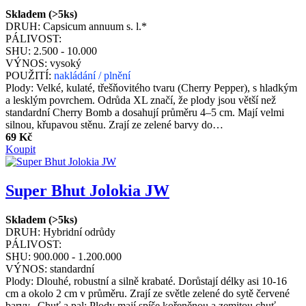
Skladem (>5ks)
DRUH:
Capsicum annuum s. l.*
PÁLIVOST:
SHU:
2.500 - 10.000
VÝNOS:
vysoký
POUŽITÍ:
nakládání / plnění
Plody: Velké, kulaté, třešňovitého tvaru (Cherry Pepper), s hladkým
a lesklým povrchem. Odrůda XL značí, že plody jsou větší než
standardní Cherry Bomb a dosahují průměru 4–5 cm. Mají velmi
silnou, křupavou stěnu. Zrají ze zelené barvy do…
69 Kč
Koupit
Super Bhut Jolokia JW
Skladem (>5ks)
DRUH:
Hybridní odrůdy
PÁLIVOST:
SHU:
900.000 - 1.200.000
VÝNOS:
standardní
Plody: Dlouhé, robustní a silně krabaté. Dorůstají délky asi 10-16
cm a okolo 2 cm v průměru. Zrají ze světle zelené do sytě červené
barvy. Chuť a pal: Plody mají spíše kořeněnou a zemitou chuť