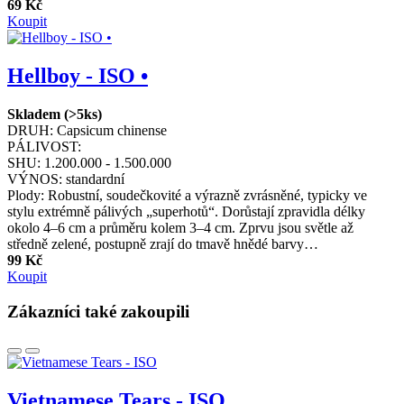
69 Kč
Koupit
Hellboy - ISO •
Skladem (>5ks)
DRUH:
Capsicum chinense
PÁLIVOST:
SHU:
1.200.000 - 1.500.000
VÝNOS:
standardní
Plody: Robustní, soudečkovité a výrazně zvrásněné, typicky ve
stylu extrémně pálivých „superhotů“. Dorůstají zpravidla délky
okolo 4–6 cm a průměru kolem 3–4 cm. Zprvu jsou světle až
středně zelené, postupně zrají do tmavě hnědé barvy…
99 Kč
Koupit
Zákazníci také zakoupili
Vietnamese Tears - ISO