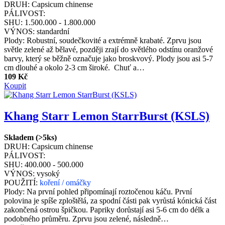
DRUH:
Capsicum chinense
PÁLIVOST:
SHU:
1.500.000 - 1.800.000
VÝNOS:
standardní
Plody: Robustní, soudečkovité a extrémně krabaté. Zprvu jsou
světle zelené až bělavé, později zrají do světlého odstínu oranžové
barvy, který se běžně označuje jako broskvový. Plody jsou asi 5-7
cm dlouhé a okolo 2-3 cm široké. Chuť a…
109 Kč
Koupit
Khang Starr Lemon StarrBurst (KSLS)
Skladem (>5ks)
DRUH:
Capsicum chinense
PÁLIVOST:
SHU:
400.000 - 500.000
VÝNOS:
vysoký
POUŽITÍ:
koření / omáčky
Plody: Na první pohled připomínají roztočenou káču. První
polovina je spíše zploštělá, za spodní části pak vyrůstá kónická část
zakončená ostrou špičkou. Papriky dorůstají asi 5-6 cm do délk a
podobného průměru. Zprvu jsou zelené, následně…