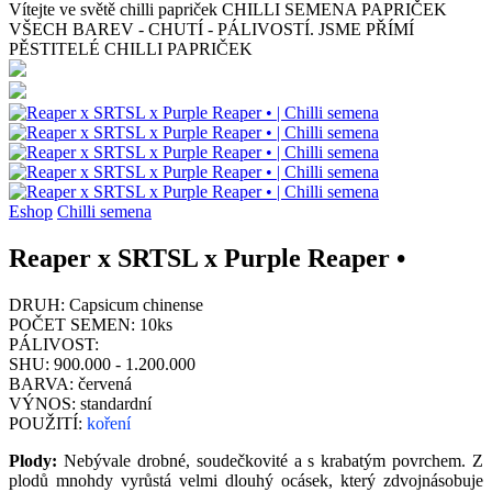
Vítejte ve světě chilli papriček
CHILLI SEMENA PAPRIČEK
VŠECH BAREV - CHUTÍ - PÁLIVOSTÍ. JSME PŘÍMÍ
PĚSTITELÉ CHILLI PAPRIČEK
Eshop
Chilli semena
Reaper x SRTSL x Purple Reaper •
DRUH:
Capsicum chinense
POČET SEMEN:
10ks
PÁLIVOST:
SHU:
900.000 - 1.200.000
BARVA:
červená
VÝNOS:
standardní
POUŽITÍ:
koření
Plody:
Nebývale drobné, soudečkovité a s krabatým povrchem. Z
plodů mnohdy vyrůstá velmi dlouhý ocásek, který zdvojnásobuje