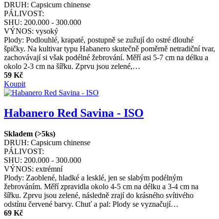
DRUH:
Capsicum chinense
PÁLIVOST:
SHU:
200.000 - 300.000
VÝNOS:
vysoký
Plody: Podlouhlé, krapaté, postupně se zužují do ostré dlouhé
špičky. Na kultivar typu Habanero skutečně poměrně netradiční tvar,
zachovávají si však podélné žebrování. Měří asi 5-7 cm na délku a
okolo 2-3 cm na šířku. Zprvu jsou zelené,…
59 Kč
Koupit
Habanero Red Savina - ISO
Skladem (>5ks)
DRUH:
Capsicum chinense
PÁLIVOST:
SHU:
200.000 - 300.000
VÝNOS:
extrémní
Plody: Zaoblené, hladké a lesklé, jen se slabým podélným
žebrováním. Měří zpravidla okolo 4-5 cm na délku a 3-4 cm na
šířku. Zprvu jsou zelené, následně zrají do krásného svítivého
odstínu červené barvy. Chuť a pal: Plody se vyznačují…
69 Kč