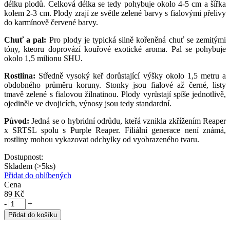
délku plodů. Celková délka se tedy pohybuje okolo 4-5 cm a šířka
kolem 2-3 cm. Plody zrají ze světle zelené barvy s fialovými přelivy
do karmínově červené barvy.
Chuť a pal:
Pro plody je typická silně kořeněná chuť se zemitými
tóny, kteoru doprovází kouřové exotické aroma. Pal se pohybuje
okolo 1,5 milionu SHU.
Rostlina:
Středně vysoký keř dorůstající výšky okolo 1,5 metru a
obdobného průměru koruny. Stonky jsou fialové až černé, listy
tmavě zelené s fialovou žilnatinou. Plody vyrůstají spíše jednotlivě,
ojediněle ve dvojicích, výnosy jsou tedy standardní.
Původ:
Jedná se o hybridní odrůdu, kteřá vznikla zkřížením Reaper
x SRTSL spolu s Purple Reaper. Filiální generace není známá,
rostliny mohou vykazovat odchylky od vyobrazeného tvaru.
Dostupnost:
Skladem (>5ks)
Přidat do oblíbených
Cena
89 Kč
-
+
Přidat do košíku