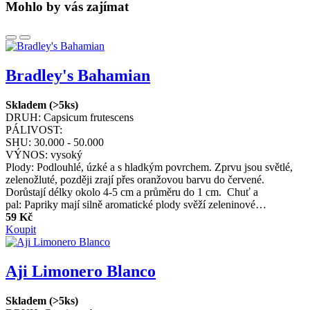
Mohlo by vás zajímat
Bradley's Bahamian
Skladem (>5ks)
DRUH:
Capsicum frutescens
PÁLIVOST:
SHU:
30.000 - 50.000
VÝNOS:
vysoký
Plody: Podlouhlé, úzké a s hladkým povrchem. Zprvu jsou světlé,
zelenožluté, později zrají přes oranžovou barvu do červené.
Dorůstají délky okolo 4-5 cm a průměru do 1 cm. Chuť a
pal: Papriky mají silně aromatické plody svěží zeleninové…
59 Kč
Koupit
Aji Limonero Blanco
Skladem (>5ks)