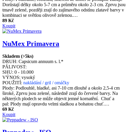
Dorůstají délky okolo 5-7 cm a průměru okolo 2-3 cm. Zprvu jsou
tmavě zelené, později zrají do zajímavého odstínu zlatavé barvy v
kombinaci se světlou olivově zelenou.…
89 Kč
Koupit
NuMex Primavera
Skladem (>5ks)
DRUH:
Capsicum annuum s. l.*
PÁLIVOST:
SHU:
0 - 10.000
VÝNOS:
vysoký
POUŽITÍ:
nakládání / gril / omáčky
Plody: Podlouhlé, hladké, asi 7-10 cm dlouhé a okolo 2,5-4 cm
široké, Zprvu jsou zelené, následně zrají do červené barvy. Na
některých plodech se může objevit jemné kornatění. Chuť a
pal: Plody mají opravdu velmi sladkou a bohatou chuť.…
69 Kč
Koupit