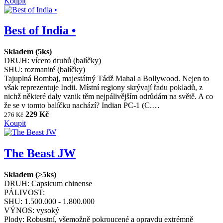
Koupit
Best of India •
Skladem (5ks)
DRUH:
vícero druhů (balíčky)
SHU:
rozmanité (balíčky)
Tajuplná Bombaj, majestátný Tádž Mahal a Bollywood. Nejen to
však reprezentuje Indii. Místní regiony skrývají řadu pokladů, z
nichž některé daly vznik těm nejpálivějším odrůdám na světě. A co
že se v tomto balíčku nachází? Indian PC-1 (C.…
229 Kč
276 Kč
Koupit
The Beast JW
Skladem (>5ks)
DRUH:
Capsicum chinense
PÁLIVOST:
SHU:
1.500.000 - 1.800.000
VÝNOS:
vysoký
Plody: Robustní, všemožně pokroucené a opravdu extrémně