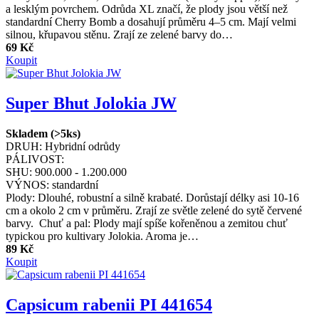
a lesklým povrchem. Odrůda XL značí, že plody jsou větší než
standardní Cherry Bomb a dosahují průměru 4–5 cm. Mají velmi
silnou, křupavou stěnu. Zrají ze zelené barvy do…
69 Kč
Koupit
Super Bhut Jolokia JW
Skladem (>5ks)
DRUH:
Hybridní odrůdy
PÁLIVOST:
SHU:
900.000 - 1.200.000
VÝNOS:
standardní
Plody: Dlouhé, robustní a silně krabaté. Dorůstají délky asi 10-16
cm a okolo 2 cm v průměru. Zrají ze světle zelené do sytě červené
barvy. Chuť a pal: Plody mají spíše kořeněnou a zemitou chuť
typickou pro kultivary Jolokia. Aroma je…
89 Kč
Koupit
Capsicum rabenii PI 441654