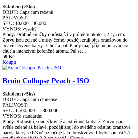
Skladem (>5ks)
DRUH:
Capsicum rabenii
PÁLIVOST:
SHU:
10.000 - 30.000
VÝNOS:
vysoký
Plody: Drobné kuličky dorůstající v průměru okolo 1,2-1,5 cm.
Zprvu jsou zelené a místy černé, později zrají přes oranžovou do
tmavě červené barvy. Chuť a pal: Plody mají příjemnou ovocnou
chuť a intenzivní kořeněné aroma. Pal se…
59 Kč
Koupit
Brain Collapse Peach - ISO
Skladem (>5ks)
DRUH:
Capsicum chinense
PÁLIVOST:
SHU:
1.500.000 - 1.800.000
VÝNOS:
standardní
Plody: Robustní, soudečkovité a extrémně krabaté. Zprvu jsou
světle zelené až bělavé, později zrají do světlého odstínu oranžové
barvy, který se běžně označuje jako broskvový. Plody jsou asi 5-7