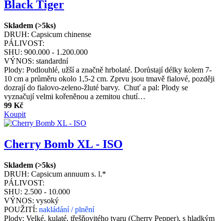
Black Tiger
Skladem (>5ks)
DRUH:
Capsicum chinense
PÁLIVOST:
SHU:
900.000 - 1.200.000
VÝNOS:
standardní
Plody: Podlouhlé, užší a značně hrbolaté. Dorůstají délky kolem 7-
10 cm a průměru okolo 1,5-2 cm. Zprvu jsou tmavě fialové, později
dozrají do fialovo-zeleno-žluté barvy. Chuť a pal: Plody se
vyznačují velmi kořeněnou a zemitou chutí…
99 Kč
Koupit
Cherry Bomb XL - ISO
Skladem (>5ks)
DRUH:
Capsicum annuum s. l.*
PÁLIVOST:
SHU:
2.500 - 10.000
VÝNOS:
vysoký
POUŽITÍ:
nakládání / plnění
Plody: Velké, kulaté, třešňovitého tvaru (Cherry Pepper), s hladkým