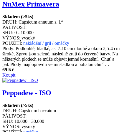
NuMex Primavera
Skladem (>5ks)
DRUH:
Capsicum annuum s. l.*
PÁLIVOST:
SHU:
0 - 10.000
VÝNOS:
vysoký
POUŽITÍ:
nakládání / gril / omáčky
Plody: Podlouhlé, hladké, asi 7-10 cm dlouhé a okolo 2,5-4 cm
široké, Zprvu jsou zelené, následně zrají do červené barvy. Na
některých plodech se může objevit jemné kornatění. Chuť a
pal: Plody mají opravdu velmi sladkou a bohatou chuť.…
69 Kč
Koupit
Peppadew - ISO
Skladem (>5ks)
DRUH:
Capsicum baccatum
PÁLIVOST:
SHU:
10.000 - 30.000
VÝNOS:
vysoký
POUŽITÍ:
omáčky