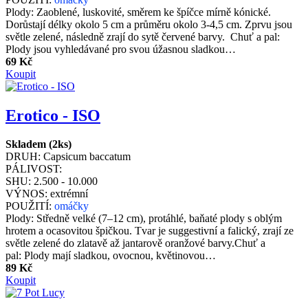
Plody: Zaoblené, luskovité, směrem ke špíčce mírně kónické.
Dorůstají délky okolo 5 cm a průměru okolo 3-4,5 cm. Zprvu jsou
světle zelené, následně zrají do sytě červené barvy. Chuť a pal:
Plody jsou vyhledávané pro svou úžasnou sladkou…
69 Kč
Koupit
Erotico - ISO
Skladem (2ks)
DRUH:
Capsicum baccatum
PÁLIVOST:
SHU:
2.500 - 10.000
VÝNOS:
extrémní
POUŽITÍ:
omáčky
Plody: Středně velké (7–12 cm), protáhlé, baňaté plody s oblým
hrotem a ocasovitou špičkou. Tvar je suggestivní a falický, zrají ze
světle zelené do zlatavě až jantarově oranžové barvy.​ Chuť a
pal: Plody mají sladkou, ovocnou, květinovou…
89 Kč
Koupit