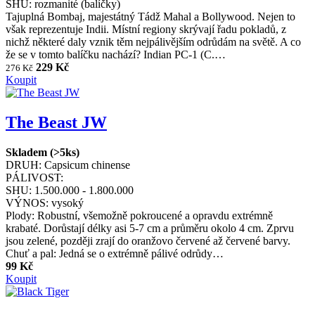
SHU:
rozmanité (balíčky)
Tajuplná Bombaj, majestátný Tádž Mahal a Bollywood. Nejen to
však reprezentuje Indii. Místní regiony skrývají řadu pokladů, z
nichž některé daly vznik těm nejpálivějším odrůdám na světě. A co
že se v tomto balíčku nachází? Indian PC-1 (C.…
229 Kč
276 Kč
Koupit
The Beast JW
Skladem (>5ks)
DRUH:
Capsicum chinense
PÁLIVOST:
SHU:
1.500.000 - 1.800.000
VÝNOS:
vysoký
Plody: Robustní, všemožně pokroucené a opravdu extrémně
krabaté. Dorůstají délky asi 5-7 cm a průměru okolo 4 cm. Zprvu
jsou zelené, později zrají do oranžovo červené až červené barvy.
Chuť a pal: Jedná se o extrémně pálivé odrůdy…
99 Kč
Koupit