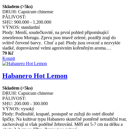
Skladem (>5ks)
DRUH:
Capsicum chinense
PÁLIVOST:
SHU:
900.000 - 1.200.000
VÝNOS:
standardní
Plody: Menší, soudečkovité, na první pohled připomínající
zmenšenou Morugu. Zprvu jsou tmavě zelené, později zrají do
svítivě červené barvy. Chuť a pal: Plody jsou ovocné a nezvykle
sladké, doprovázené velmi agresivním kořeněným aroma.…
79 Kč
Koupit
Habanero Hot Lemon
Skladem (>5ks)
DRUH:
Capsicum chinense
PÁLIVOST:
SHU:
200.000 - 300.000
VÝNOS:
vysoký
Plody: Podlouhlé, krapaté, postupně se zužují do ostré dlouhé
špičky. Na kultivar typu Habanero skutečně poměrně netradiční tvar,
zachovávají si však podélné žebrování. Měří asi 5-7 cm na délku a