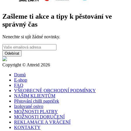
Zašleme ti akce a tipy k pěstování ve
správný čas
Nenechte si ujít žádné novinky.
Copyright © Attreid 2026
Domů
E-shop
FAQ
VŠEOBECNÉ OBCHODNÍ PODMÍNKY
NAŠIM KLIENTŮM
Pěstování chilli papriček
Izolované osivo
MOŽNOSTI PLATBY
MOŽNOSTI DORUČENÍ
REKLAMACE A VRÁCENÍ
KONTAKTY