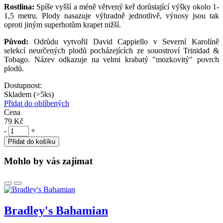
Rostlina:
Spíše vyšší a méně větvený keř dorůstající výšky okolo 1-
1,5 metru. Plody nasazuje výhradně jednotlivě, výnosy jsou tak
oproti jiným superhotům krapet nižší.
Původ:
Odrůdu vytvořil David Cappiello v Severní Karolíně
selekcí neurčených plodů pocházejících ze souostroví Trinidad &
Tobago. Název odkazuje na velmi krabatý "mozkovitý" povrch
plodů.
Dostupnost:
Skladem (>5ks)
Přidat do oblíbených
Cena
79 Kč
-
+
Přidat do košíku
Mohlo by vás zajímat
Bradley's Bahamian