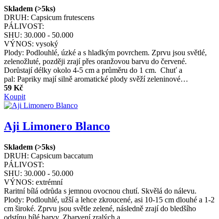
Skladem (>5ks)
DRUH:
Capsicum frutescens
PÁLIVOST:
SHU:
30.000 - 50.000
VÝNOS:
vysoký
Plody: Podlouhlé, úzké a s hladkým povrchem. Zprvu jsou světlé,
zelenožluté, později zrají přes oranžovou barvu do červené.
Dorůstají délky okolo 4-5 cm a průměru do 1 cm. Chuť a
pal: Papriky mají silně aromatické plody svěží zeleninové…
59 Kč
Koupit
Aji Limonero Blanco
Skladem (>5ks)
DRUH:
Capsicum baccatum
PÁLIVOST:
SHU:
30.000 - 50.000
VÝNOS:
extrémní
Raritní bílá odrůda s jemnou ovocnou chutí. Skvělá do nálevu.
Plody: Podlouhlé, užší a lehce zkroucené, asi 10-15 cm dlouhé a 1-2
cm široké. Zprvu jsou světle zelené, následně zrají do bledšího
odstínu bílé barvy. Zbarvení zralých a…