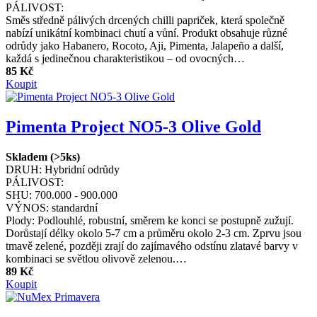
PÁLIVOST:
Směs středně pálivých drcených chilli papriček, která společně
nabízí unikátní kombinaci chutí a vůní. Produkt obsahuje různé
odrůdy jako Habanero, Rocoto, Aji, Pimenta, Jalapeño a další,
každá s jedinečnou charakteristikou – od ovocných…
85 Kč
Koupit
Pimenta Project NO5-3 Olive Gold
Skladem (>5ks)
DRUH:
Hybridní odrůdy
PÁLIVOST:
SHU:
700.000 - 900.000
VÝNOS:
standardní
Plody: Podlouhlé, robustní, směrem ke konci se postupně zužují.
Dorůstají délky okolo 5-7 cm a průměru okolo 2-3 cm. Zprvu jsou
tmavě zelené, později zrají do zajímavého odstínu zlatavé barvy v
kombinaci se světlou olivově zelenou.…
89 Kč
Koupit