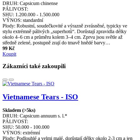
DRUH:
Capsicum chinense
PÁLIVOST:
SHU:
1.200.000 - 1.500.000
VÝNOS:
standardní
Plody: Robustní, soudečkovité a výrazně zvrásněné, typicky ve
stylu extrémně pálivých „superhotů“. Dorůstají zpravidla délky
okolo 4–6 cm a průměru kolem 3–4 cm. Zprvu jsou světle až
středně zelené, postupně zrají do tmavě hnědé barvy…
99 Kč
Koupit
Zákazníci také zakoupili
Vietnamese Tears - ISO
Skladem (>5ks)
DRUH:
Capsicum annuum s. l.*
PÁLIVOST:
SHU:
50.000 - 100.000
VÝNOS:
extrémní
Plody: Podlouhlé a velmi malé, dorůstají délky okolo 2-3 cm a jen