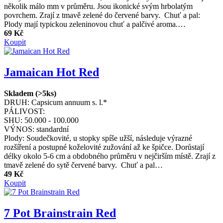
několik málo mm v průměru. Jsou ikonické svým hrbolatým
povrchem. Zrají z tmavě zelené do červené barvy. Chuť a pal:
Plody mají typickou zeleninovou chuť a palčivé aroma.…
69 Kč
Koupit
Jamaican Hot Red
Skladem (>5ks)
DRUH:
Capsicum annuum s. l.*
PÁLIVOST:
SHU:
50.000 - 100.000
VÝNOS:
standardní
Plody: Soudečkovité, u stopky spíše užší, následuje výrazné
rozšíření a postupné koželovité zužování až ke špičce. Dorůstají
délky okolo 5-6 cm a obdobného průměru v nejčirším místě. Zrají z
tmavě zelené do sytě červené barvy. Chuť a pal…
49 Kč
Koupit
7 Pot Brainstrain Red