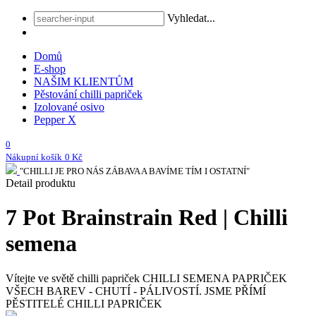
Vyhledat...
Domů
E-shop
NAŠIM KLIENTŮM
Pěstování chilli papriček
Izolované osivo
Pepper X
0
Nákupní košík
0 Kč
"CHILLI JE PRO NÁS ZÁBAVA A BAVÍME TÍM I OSTATNÍ"
Detail produktu
7 Pot Brainstrain Red | Chilli
semena
Vítejte ve světě chilli papriček
CHILLI SEMENA PAPRIČEK
VŠECH BAREV - CHUTÍ - PÁLIVOSTÍ. JSME PŘÍMÍ
PĚSTITELÉ CHILLI PAPRIČEK