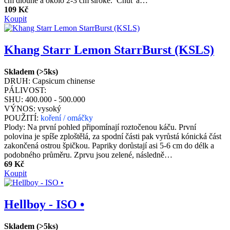
cm dlouhé a okolo 2-3 cm široké. Chuť a…
109 Kč
Koupit
Khang Starr Lemon StarrBurst (KSLS)
Skladem (>5ks)
DRUH:
Capsicum chinense
PÁLIVOST:
SHU:
400.000 - 500.000
VÝNOS:
vysoký
POUŽITÍ:
koření / omáčky
Plody: Na první pohled připomínají roztočenou káču. První
polovina je spíše zploštělá, za spodní části pak vyrůstá kónická část
zakončená ostrou špičkou. Papriky dorůstají asi 5-6 cm do délk a
podobného průměru. Zprvu jsou zelené, následně…
69 Kč
Koupit
Hellboy - ISO •
Skladem (>5ks)