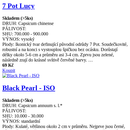
7 Pot Lucy
Skladem (>5ks)
DRUH:
Capsicum chinense
PÁLIVOST:
SHU:
700.000 - 900.000
VÝNOS:
vysoký
Plody: Ikonický tvar definující původní odrůdy 7 Pot. Soudečkovité,
robustní a na konci s vystouplou špičkou bez ocásku. Dorůstají
délky okolo 5-6 cm a průměru asi 3-4 cm. Zprvu jsou zelené,
následně zrají do krásné svítivě červěné barvy. …
69 Kč
Koupit
Black Pearl - ISO
Skladem (>5ks)
DRUH:
Capsicum annuum s. l.*
PÁLIVOST:
SHU:
10.000 - 30.000
VÝNOS:
standardní
Plody: Kulaté, většinou okolo 2 cm v průměru. Nejprve jsou černé,