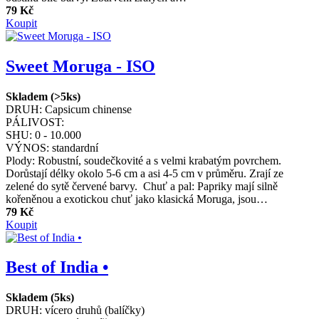
79 Kč
Koupit
Sweet Moruga - ISO
Skladem (>5ks)
DRUH:
Capsicum chinense
PÁLIVOST:
SHU:
0 - 10.000
VÝNOS:
standardní
Plody: Robustní, soudečkovité a s velmi krabatým povrchem.
Dorůstají délky okolo 5-6 cm a asi 4-5 cm v průměru. Zrají ze
zelené do sytě červené barvy. Chuť a pal: Papriky mají silně
kořeněnou a exotickou chuť jako klasická Moruga, jsou…
79 Kč
Koupit
Best of India •
Skladem (5ks)
DRUH:
vícero druhů (balíčky)