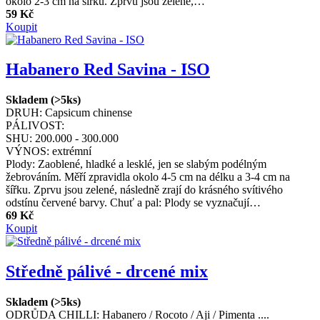
okolo 2-3 cm na šířku. Zprvu jsou zelené,…
59 Kč
Koupit
Habanero Red Savina - ISO
Skladem (>5ks)
DRUH:
Capsicum chinense
PÁLIVOST:
SHU:
200.000 - 300.000
VÝNOS:
extrémní
Plody: Zaoblené, hladké a lesklé, jen se slabým podélným
žebrováním. Měří zpravidla okolo 4-5 cm na délku a 3-4 cm na
šířku. Zprvu jsou zelené, následně zrají do krásného svítivého
odstínu červené barvy. Chuť a pal: Plody se vyznačují…
69 Kč
Koupit
Středně pálivé - drcené mix
Skladem (>5ks)
ODRŮDA CHILLI:
Habanero / Rocoto / Aji / Pimenta ....