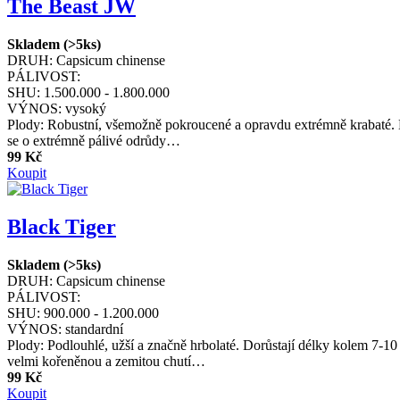
The Beast JW
Skladem (>5ks)
DRUH:
Capsicum chinense
PÁLIVOST:
SHU:
1.500.000 - 1.800.000
VÝNOS:
vysoký
Plody: Robustní, všemožně pokroucené a opravdu extrémně krabaté. Do
se o extrémně pálivé odrůdy…
99 Kč
Koupit
Black Tiger
Skladem (>5ks)
DRUH:
Capsicum chinense
PÁLIVOST:
SHU:
900.000 - 1.200.000
VÝNOS:
standardní
Plody: Podlouhlé, užší a značně hrbolaté. Dorůstají délky kolem 7-10
velmi kořeněnou a zemitou chutí…
99 Kč
Koupit