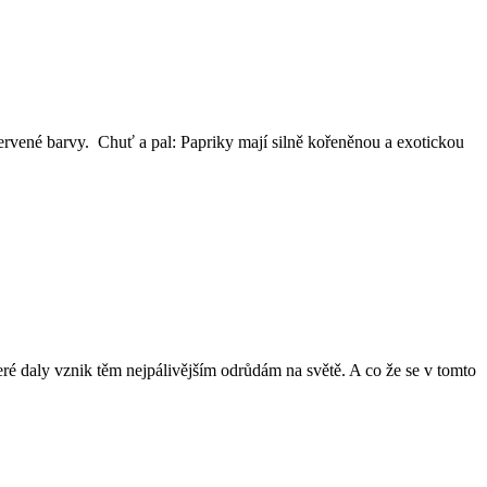
ervené barvy. Chuť a pal: Papriky mají silně kořeněnou a exotickou
ré daly vznik těm nejpálivějším odrůdám na světě. A co že se v tomto