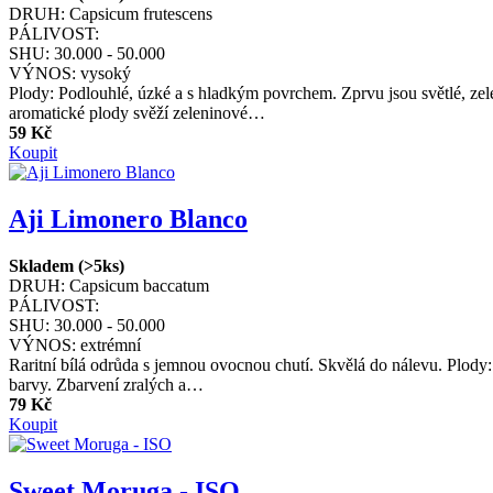
DRUH:
Capsicum frutescens
PÁLIVOST:
SHU:
30.000 - 50.000
VÝNOS:
vysoký
Plody: Podlouhlé, úzké a s hladkým povrchem. Zprvu jsou světlé, zele
aromatické plody svěží zeleninové…
59 Kč
Koupit
Aji Limonero Blanco
Skladem (>5ks)
DRUH:
Capsicum baccatum
PÁLIVOST:
SHU:
30.000 - 50.000
VÝNOS:
extrémní
Raritní bílá odrůda s jemnou ovocnou chutí. Skvělá do nálevu. Plody: 
barvy. Zbarvení zralých a…
79 Kč
Koupit
Sweet Moruga - ISO