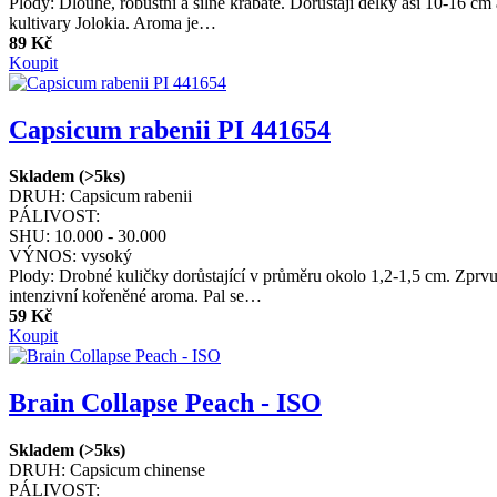
Plody: Dlouhé, robustní a silně krabaté. Dorůstají délky asi 10-16 c
kultivary Jolokia. Aroma je…
89 Kč
Koupit
Capsicum rabenii PI 441654
Skladem (>5ks)
DRUH:
Capsicum rabenii
PÁLIVOST:
SHU:
10.000 - 30.000
VÝNOS:
vysoký
Plody: Drobné kuličky dorůstající v průměru okolo 1,2-1,5 cm. Zprvu
intenzivní kořeněné aroma. Pal se…
59 Kč
Koupit
Brain Collapse Peach - ISO
Skladem (>5ks)
DRUH:
Capsicum chinense
PÁLIVOST: