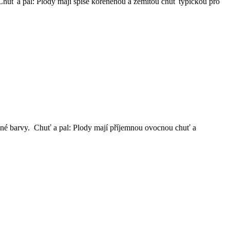
 Chuť a pal: Plody mají spíše kořeněnou a zemitou chuť typickou pro
vené barvy. Chuť a pal: Plody mají příjemnou ovocnou chuť a