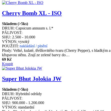
Cherry Bomb XL - ISO
Skladem (>5ks)
DRUH:
Capsicum annuum s. l.*
PÁLIVOST:
SHU:
2.500 - 10.000
VÝNOS:
vysoký
POUŽITÍ:
nakládání / plnění
Plody: Velké, kulaté, třešňovitého tvaru (Cherry Pepper), s hladkým
křupavou stěnu. Zrají ze zelené barvy do…
69 Kč
Koupit
Super Bhut Jolokia JW
Skladem (>5ks)
DRUH:
Hybridní odrůdy
PÁLIVOST:
SHU:
900.000 - 1.200.000
VÝNOS:
standardní