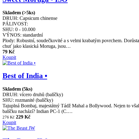
Skladem (>5ks)
DRUH:
Capsicum chinense
PÁLIVOST:
SHU:
0 - 10.000
VÝNOS:
standardní
Plody: Robustní, soudečkovité a s velmi krabatým povrchem. Dorůstaj
chuť jako klasická Moruga, jsou…
79 Kč
Koupit
Best of India •
Skladem (5ks)
DRUH:
vícero druhů (balíčky)
SHU:
rozmanité (balíčky)
Tajuplná Bombaj, majestátný Tádž Mahal a Bollywood. Nejen to však re
balíčku nachází? Indian PC-1 (C.…
229 Kč
276 Kč
Koupit