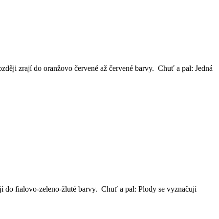
zději zrají do oranžovo červené až červené barvy. Chuť a pal: Jedná
í do fialovo-zeleno-žluté barvy. Chuť a pal: Plody se vyznačují