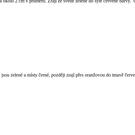
m a okolo 2 cm v průměru. Zrají ze světle zelené do sytě červené barvy.
 jsou zelené a místy černé, později zrají přes oranžovou do tmavě čer