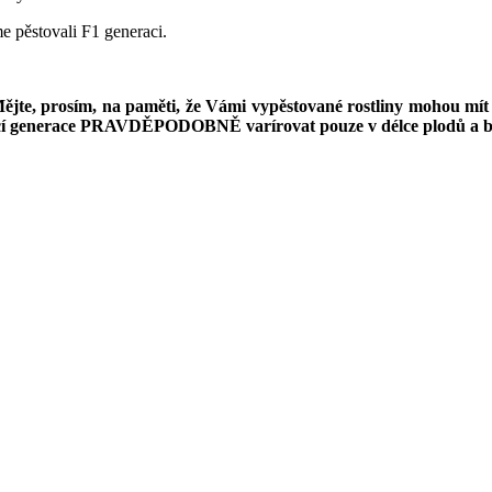
me pěstovali F1 generaci.
te, prosím, na paměti, že Vámi vypěstované rostliny mohou mít o
jící generace PRAVDĚPODOBNĚ varírovat pouze v délce plodů a ba