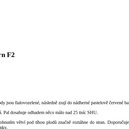
rn F2
y jsou fialovozelené, následně zrají do nádherné pastelově červené ba
ná. Pal dosahuje odhadem něco málo nad 25 tisíc SHU.
nutím větví pod tíhou plodů značně roztáhne do stran. Doporučujeme
onky.