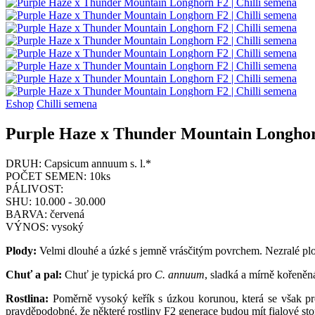
Eshop
Chilli semena
Purple Haze x Thunder Mountain Longho
DRUH:
Capsicum annuum s. l.*
POČET SEMEN:
10ks
PÁLIVOST:
SHU:
10.000 - 30.000
BARVA:
červená
VÝNOS:
vysoký
Plody:
Velmi dlouhé a úzké s jemně vrásčitým povrchem. Nezralé plod
Chuť a pal:
Chuť je typická pro
C. annuum
, sladká a mírně kořeně
Rostlina:
Poměrně vysoký keřík s úzkou korunou, která se však proh
pravděpodobné, že některé rostliny F2 generace budou mít fialové st