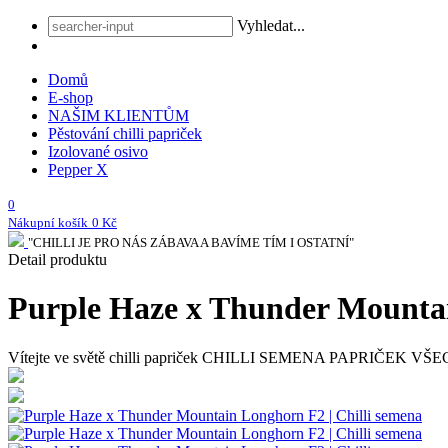
Vyhledat...
Domů
E-shop
NAŠIM KLIENTŮM
Pěstování chilli papriček
Izolované osivo
Pepper X
0
Nákupní košík
0 Kč
"CHILLI JE PRO NÁS ZÁBAVA A BAVÍME TÍM I OSTATNÍ"
Detail produktu
Purple Haze x Thunder Mountai
Vítejte ve světě chilli papriček
CHILLI SEMENA PAPRIČEK VŠECH