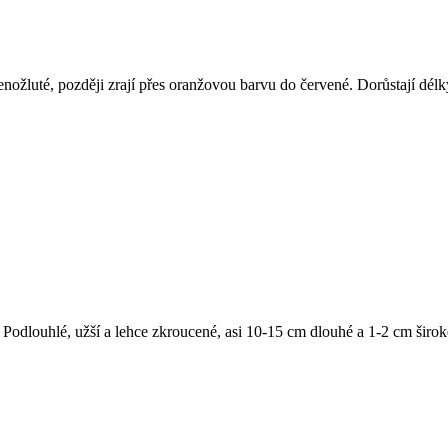
nožluté, později zrají přes oranžovou barvu do červené. Dorůstají dél
Podlouhlé, užší a lehce zkroucené, asi 10-15 cm dlouhé a 1-2 cm široké.