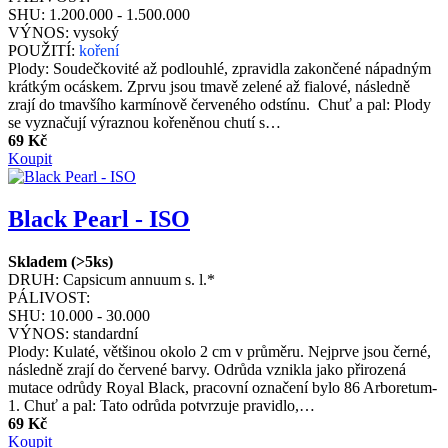
SHU:
1.200.000 - 1.500.000
VÝNOS:
vysoký
POUŽITÍ:
koření
Plody: Soudečkovité až podlouhlé, zpravidla zakončené nápadným
krátkým ocáskem. Zprvu jsou tmavě zelené až fialové, následně
zrají do tmavšího karmínově červeného odstínu. Chuť a pal: Plody
se vyznačují výraznou kořeněnou chutí s…
69 Kč
Koupit
Black Pearl - ISO
Skladem (>5ks)
DRUH:
Capsicum annuum s. l.*
PÁLIVOST:
SHU:
10.000 - 30.000
VÝNOS:
standardní
Plody: Kulaté, většinou okolo 2 cm v průměru. Nejprve jsou černé,
následně zrají do červené barvy. Odrůda vznikla jako přirozená
mutace odrůdy Royal Black, pracovní označení bylo 86 Arboretum-
1. Chuť a pal: Tato odrůda potvrzuje pravidlo,…
69 Kč
Koupit