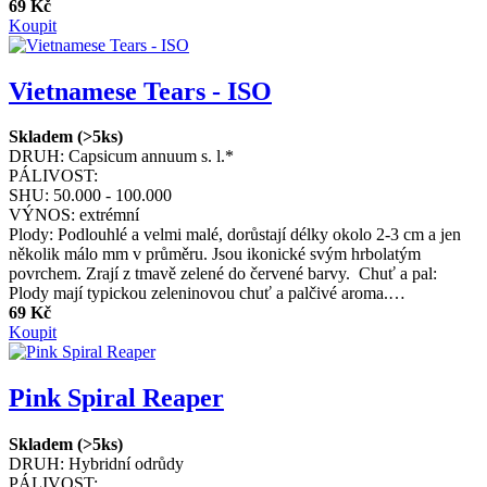
69 Kč
Koupit
Vietnamese Tears - ISO
Skladem (>5ks)
DRUH:
Capsicum annuum s. l.*
PÁLIVOST:
SHU:
50.000 - 100.000
VÝNOS:
extrémní
Plody: Podlouhlé a velmi malé, dorůstají délky okolo 2-3 cm a jen
několik málo mm v průměru. Jsou ikonické svým hrbolatým
povrchem. Zrají z tmavě zelené do červené barvy. Chuť a pal:
Plody mají typickou zeleninovou chuť a palčivé aroma.…
69 Kč
Koupit
Pink Spiral Reaper
Skladem (>5ks)
DRUH:
Hybridní odrůdy
PÁLIVOST: