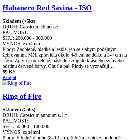
Habanero Red Savina - ISO
Skladem (>5ks)
DRUH:
Capsicum chinense
PÁLIVOST:
SHU:
200.000 - 300.000
VÝNOS:
extrémní
Plody: Zaoblené, hladké a lesklé, jen se slabým podélným
žebrováním. Měří zpravidla okolo 4-5 cm na délku a 3-4 cm na
šířku. Zprvu jsou zelené, následně zrají do krásného svítivého
odstínu červené barvy. Chuť a pal: Plody se vyznačují…
69 Kč
Koupit
Ring of Fire
Skladem (>5ks)
DRUH:
Capsicum annuum s. l.*
PÁLIVOST:
SHU:
50.000 - 100.000
VÝNOS:
extrémní
Plody: Středně dlouhé (8–12 cm), štíhlé a kónické, podobné