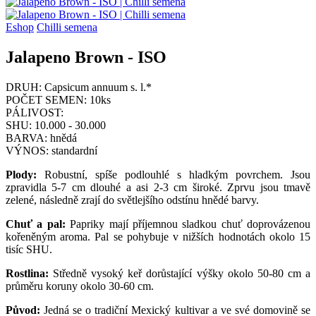
Eshop
Chilli semena
Jalapeno Brown - ISO
DRUH:
Capsicum annuum s. l.*
POČET SEMEN:
10ks
PÁLIVOST:
SHU:
10.000 - 30.000
BARVA:
hnědá
VÝNOS:
standardní
Plody:
Robustní, spíše podlouhlé s hladkým povrchem. Jsou
zpravidla 5-7 cm dlouhé a asi 2-3 cm široké. Zprvu jsou tmavě
zelené, následně zrají do světlejšího odstínu hnědé barvy.
Chuť a pal:
Papriky mají příjemnou sladkou chuť doprovázenou
kořeněným aroma. Pal se pohybuje v nižších hodnotách okolo 15
tisíc SHU.
Rostlina:
Středně vysoký keř dorůstající výšky okolo 50-80 cm a
průměru koruny okolo 30-60 cm.
Původ:
Jedná se o tradiční Mexický kultivar a ve své domovině se