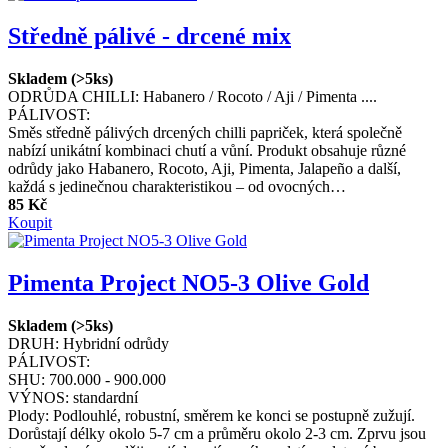
Středně pálivé - drcené mix
Skladem (>5ks)
ODRŮDA CHILLI:
Habanero / Rocoto / Aji / Pimenta ....
PÁLIVOST:
Směs středně pálivých drcených chilli papriček, která společně
nabízí unikátní kombinaci chutí a vůní. Produkt obsahuje různé
odrůdy jako Habanero, Rocoto, Aji, Pimenta, Jalapeño a další,
každá s jedinečnou charakteristikou – od ovocných…
85 Kč
Koupit
Pimenta Project NO5-3 Olive Gold
Skladem (>5ks)
DRUH:
Hybridní odrůdy
PÁLIVOST:
SHU:
700.000 - 900.000
VÝNOS:
standardní
Plody: Podlouhlé, robustní, směrem ke konci se postupně zužují.
Dorůstají délky okolo 5-7 cm a průměru okolo 2-3 cm. Zprvu jsou