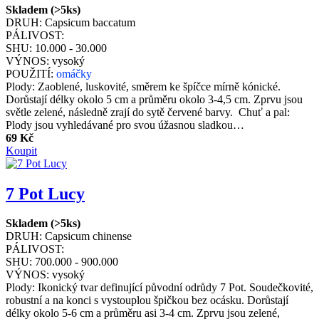
Skladem (>5ks)
DRUH:
Capsicum baccatum
PÁLIVOST:
SHU:
10.000 - 30.000
VÝNOS:
vysoký
POUŽITÍ:
omáčky
Plody: Zaoblené, luskovité, směrem ke špíčce mírně kónické.
Dorůstají délky okolo 5 cm a průměru okolo 3-4,5 cm. Zprvu jsou
světle zelené, následně zrají do sytě červené barvy. Chuť a pal:
Plody jsou vyhledávané pro svou úžasnou sladkou…
69 Kč
Koupit
7 Pot Lucy
Skladem (>5ks)
DRUH:
Capsicum chinense
PÁLIVOST:
SHU:
700.000 - 900.000
VÝNOS:
vysoký
Plody: Ikonický tvar definující původní odrůdy 7 Pot. Soudečkovité,
robustní a na konci s vystouplou špičkou bez ocásku. Dorůstají
délky okolo 5-6 cm a průměru asi 3-4 cm. Zprvu jsou zelené,