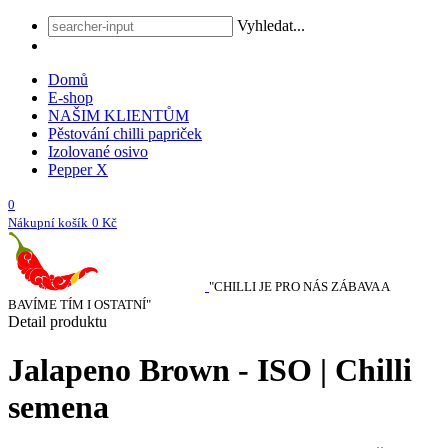
Vyhledat...
Domů
E-shop
NAŠIM KLIENTŮM
Pěstování chilli papriček
Izolované osivo
Pepper X
0
Nákupní košík
0 Kč
"CHILLI JE PRO NÁS ZÁBAVA A
BAVÍME TÍM I OSTATNÍ"
Detail produktu
Jalapeno Brown - ISO | Chilli
semena