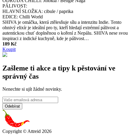
ODRŮDA CHILLI:
Jolokia / Bengle Naga
PÁLIVOST:
HLAVNÍ SLOŽKA:
cibule / paprika
EDICE:
Chilli World
SHIVA je omáčka, která ztělesňuje sílu a intenzitu Indie. Tento
ohnivý elixír je ideální pro ty, kteří hledají extrémní pálivost a
autentickou chuť doplněnou o koření z Nepálu. SHIVA nese svou
inspiraci z indické kuchyně, kde je pálivost…
189 Kč
Koupit
Zašleme ti akce a tipy k pěstování ve
správný čas
Nenechte si ujít žádné novinky.
Copyright © Attreid 2026