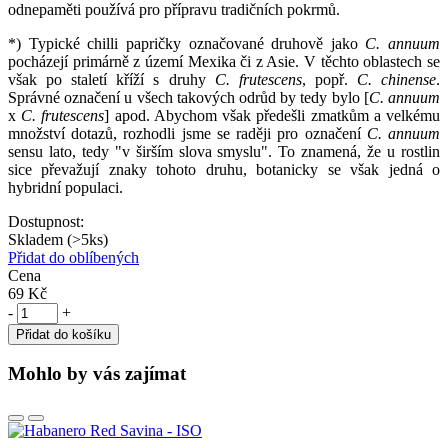
odnepaměti používá pro přípravu tradičních pokrmů.
*) Typické chilli papričky označované druhově jako
C. annuum
pocházejí primárně z území Mexika či z Asie. V těchto oblastech se
však po staletí kříží s druhy
C. frutescens
, popř.
C. chinense
.
Správné označení u všech takových odrůd by tedy bylo [
C. annuum
x
C. frutescens
] apod. Abychom však předešli zmatkům a velkému
množství dotazů, rozhodli jsme se raději pro označení
C. annuum
sensu lato, tedy "v širším slova smyslu". To znamená, že u rostlin
sice převažují znaky tohoto druhu, botanicky se však jedná o
hybridní populaci.
Dostupnost:
Skladem (>5ks)
Přidat do oblíbených
Cena
69 Kč
-
+
Přidat do košíku
Mohlo by vás zajímat