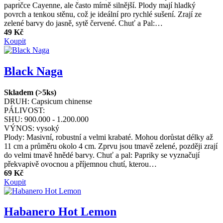
papričce Cayenne, ale často mírně silnější. Plody mají hladký
povrch a tenkou stěnu, což je ideální pro rychlé sušení. Zrají ze
zelené barvy do jasně, sytě červené. Chuť a Pal:…
49 Kč
Koupit
Black Naga
Skladem (>5ks)
DRUH:
Capsicum chinense
PÁLIVOST:
SHU:
900.000 - 1.200.000
VÝNOS:
vysoký
Plody: Masivní, robustní a velmi krabaté. Mohou dorůstat délky až
11 cm a průměru okolo 4 cm. Zprvu jsou tmavě zelené, později zrají
do velmi tmavě hnědé barvy. Chuť a pal: Papriky se vyznačují
překvapivě ovocnou a příjemnou chutí, kterou…
69 Kč
Koupit
Habanero Hot Lemon