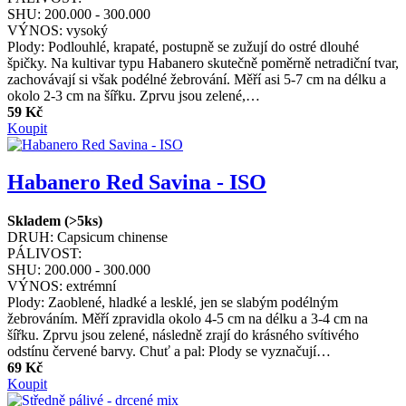
SHU:
200.000 - 300.000
VÝNOS:
vysoký
Plody: Podlouhlé, krapaté, postupně se zužují do ostré dlouhé
špičky. Na kultivar typu Habanero skutečně poměrně netradiční tvar,
zachovávají si však podélné žebrování. Měří asi 5-7 cm na délku a
okolo 2-3 cm na šířku. Zprvu jsou zelené,…
59 Kč
Koupit
Habanero Red Savina - ISO
Skladem (>5ks)
DRUH:
Capsicum chinense
PÁLIVOST:
SHU:
200.000 - 300.000
VÝNOS:
extrémní
Plody: Zaoblené, hladké a lesklé, jen se slabým podélným
žebrováním. Měří zpravidla okolo 4-5 cm na délku a 3-4 cm na
šířku. Zprvu jsou zelené, následně zrají do krásného svítivého
odstínu červené barvy. Chuť a pal: Plody se vyznačují…
69 Kč
Koupit