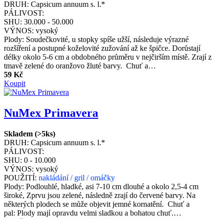
DRUH:
Capsicum annuum s. l.*
PÁLIVOST:
SHU:
30.000 - 50.000
VÝNOS:
vysoký
Plody: Soudečkovité, u stopky spíše užší, následuje výrazné
rozšíření a postupné koželovité zužování až ke špičce. Dorůstají
délky okolo 5-6 cm a obdobného průměru v nejčirším místě. Zrají z
tmavě zelené do oranžovo žluté barvy. Chuť a…
59 Kč
Koupit
NuMex Primavera
Skladem (>5ks)
DRUH:
Capsicum annuum s. l.*
PÁLIVOST:
SHU:
0 - 10.000
VÝNOS:
vysoký
POUŽITÍ:
nakládání / gril / omáčky
Plody: Podlouhlé, hladké, asi 7-10 cm dlouhé a okolo 2,5-4 cm
široké, Zprvu jsou zelené, následně zrají do červené barvy. Na
některých plodech se může objevit jemné kornatění. Chuť a
pal: Plody mají opravdu velmi sladkou a bohatou chuť.…