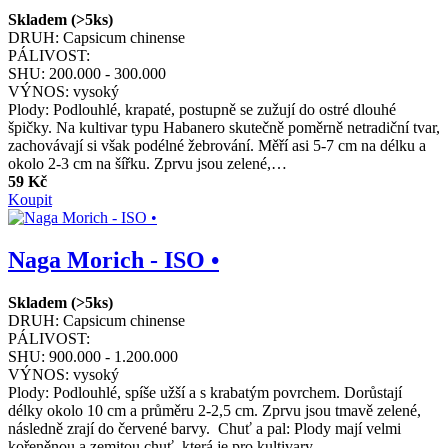
Skladem (>5ks)
DRUH:
Capsicum chinense
PÁLIVOST:
SHU:
200.000 - 300.000
VÝNOS:
vysoký
Plody: Podlouhlé, krapaté, postupně se zužují do ostré dlouhé
špičky. Na kultivar typu Habanero skutečně poměrně netradiční tvar,
zachovávají si však podélné žebrování. Měří asi 5-7 cm na délku a
okolo 2-3 cm na šířku. Zprvu jsou zelené,…
59 Kč
Koupit
Naga Morich - ISO •
Skladem (>5ks)
DRUH:
Capsicum chinense
PÁLIVOST:
SHU:
900.000 - 1.200.000
VÝNOS:
vysoký
Plody: Podlouhlé, spíše užší a s krabatým povrchem. Dorůstají
délky okolo 10 cm a průměru 2-2,5 cm. Zprvu jsou tmavě zelené,
následně zrají do červené barvy. Chuť a pal: Plody mají velmi
kořeněnou a zemitou chuť, která je pro kultivary…