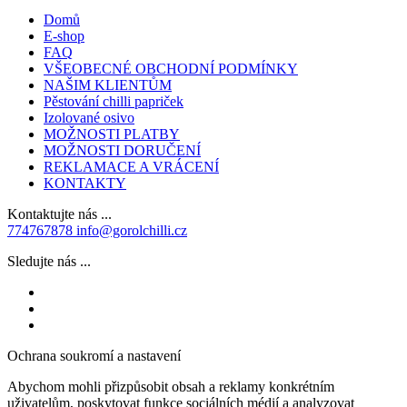
Domů
E-shop
FAQ
VŠEOBECNÉ OBCHODNÍ PODMÍNKY
NAŠIM KLIENTŮM
Pěstování chilli papriček
Izolované osivo
MOŽNOSTI PLATBY
MOŽNOSTI DORUČENÍ
REKLAMACE A VRÁCENÍ
KONTAKTY
Kontaktujte nás ...
774767878
info@gorolchilli.cz
Sledujte nás ...
Ochrana soukromí a nastavení
Abychom mohli přizpůsobit obsah a reklamy konkrétním
uživatelům, poskytovat funkce sociálních médií a analyzovat