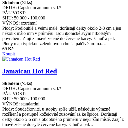
Skladem (>5ks)
DRUH:
Capsicum annuum s. l.*
PÁLIVOST:
SHU:
50.000 - 100.000
VÝNOS:
extrémní
Plody: Podlouhlé a velmi malé, dorůstají délky okolo 2-3 cm a jen
několik málo mm v průměru. Jsou ikonické svým hrbolatým
povrchem. Zrají z tmavě zelené do červené barvy. Chuť a pal:
Plody mají typickou zeleninovou chuť a palčivé aroma.…
69 Kč
Koupit
Jamaican Hot Red
Skladem (>5ks)
DRUH:
Capsicum annuum s. l.*
PÁLIVOST:
SHU:
50.000 - 100.000
VÝNOS:
standardní
Plody: Soudečkovité, u stopky spíše užší, následuje výrazné
rozšíření a postupné koželovité zužování až ke špičce. Dorůstají
délky okolo 5-6 cm a obdobného průměru v nejčirším místě. Zrají z
tmavě zelené do sytě červené barvy. Chuť a pal…