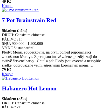
49 Kč
Koupit
7 Pot Brainstrain Red
Skladem (>5ks)
DRUH:
Capsicum chinense
PÁLIVOST:
SHU:
900.000 - 1.200.000
VÝNOS:
standardní
Plody: Menší, soudečkovité, na první pohled připomínající
zmenšenou Morugu. Zprvu jsou tmavě zelené, později zrají do
svítivě červené barvy. Chuť a pal: Plody jsou ovocné a nezvykle
sladké, doprovázené velmi agresivním kořeněným aroma.…
79 Kč
Koupit
Habanero Hot Lemon
Skladem (>5ks)
DRUH:
Capsicum chinense
PÁLIVOST: