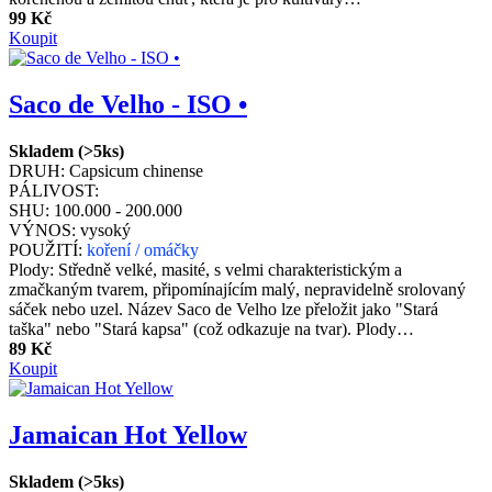
99 Kč
Koupit
Saco de Velho - ISO •
Skladem (>5ks)
DRUH:
Capsicum chinense
PÁLIVOST:
SHU:
100.000 - 200.000
VÝNOS:
vysoký
POUŽITÍ:
koření / omáčky
Plody: Středně velké, masité, s velmi charakteristickým a
zmačkaným tvarem, připomínajícím malý, nepravidelně srolovaný
sáček nebo uzel. Název Saco de Velho lze přeložit jako "Stará
taška" nebo "Stará kapsa" (což odkazuje na tvar). Plody…
89 Kč
Koupit
Jamaican Hot Yellow
Skladem (>5ks)