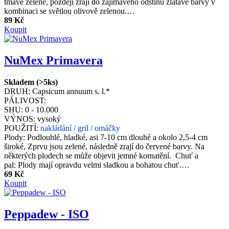
tmavě zelené, později zrají do zajímavého odstínu zlatavé barvy v
kombinaci se světlou olivově zelenou.…
89 Kč
Koupit
NuMex Primavera
Skladem (>5ks)
DRUH:
Capsicum annuum s. l.*
PÁLIVOST:
SHU:
0 - 10.000
VÝNOS:
vysoký
POUŽITÍ:
nakládání / gril / omáčky
Plody: Podlouhlé, hladké, asi 7-10 cm dlouhé a okolo 2,5-4 cm
široké, Zprvu jsou zelené, následně zrají do červené barvy. Na
některých plodech se může objevit jemné kornatění. Chuť a
pal: Plody mají opravdu velmi sladkou a bohatou chuť.…
69 Kč
Koupit
Peppadew - ISO