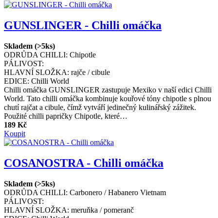
GUNSLINGER - Chilli omáčka
Skladem (>5ks)
ODRŮDA CHILLI:
Chipotle
PÁLIVOST:
HLAVNÍ SLOŽKA:
rajče / cibule
EDICE:
Chilli World
Chilli omáčka GUNSLINGER zastupuje Mexiko v naší edici Chilli
World. Tato chilli omáčka kombinuje kouřové tóny chipotle s plnou
chutí rajčat a cibule, čímž vytváří jedinečný kulinářský zážitek.
Použité chilli papričky Chipotle, které…
189 Kč
Koupit
COSANOSTRA - Chilli omáčka
Skladem (>5ks)
ODRŮDA CHILLI:
Carbonero / Habanero Vietnam
PÁLIVOST:
HLAVNÍ SLOŽKA:
meruňka / pomeranč