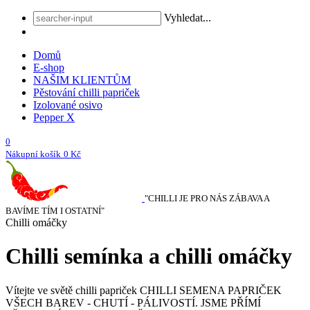
Vyhledat...
Domů
E-shop
NAŠIM KLIENTŮM
Pěstování chilli papriček
Izolované osivo
Pepper X
0
Nákupní košík
0 Kč
"CHILLI JE PRO NÁS ZÁBAVA A
BAVÍME TÍM I OSTATNÍ"
Chilli omáčky
Chilli semínka a chilli omáčky
Vítejte ve světě chilli papriček
CHILLI SEMENA PAPRIČEK
VŠECH BAREV - CHUTÍ - PÁLIVOSTÍ. JSME PŘÍMÍ