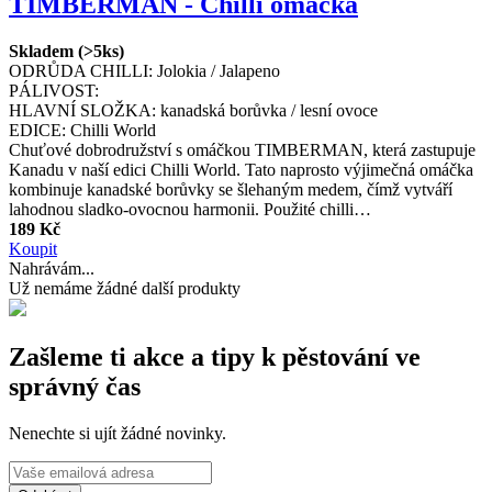
TIMBERMAN - Chilli omáčka
Skladem (>5ks)
ODRŮDA CHILLI:
Jolokia / Jalapeno
PÁLIVOST:
HLAVNÍ SLOŽKA:
kanadská borůvka / lesní ovoce
EDICE:
Chilli World
Chuťové dobrodružství s omáčkou TIMBERMAN, která zastupuje
Kanadu v naší edici Chilli World. Tato naprosto výjimečná omáčka
kombinuje kanadské borůvky se šlehaným medem, čímž vytváří
lahodnou sladko-ovocnou harmonii. Použité chilli…
189 Kč
Koupit
Nahrávám...
Už nemáme žádné další produkty
Zašleme ti akce a tipy k pěstování ve
správný čas
Nenechte si ujít žádné novinky.