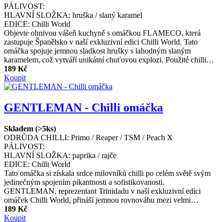
PÁLIVOST:
HLAVNÍ SLOŽKA:
hruška / slaný karamel
EDICE:
Chilli World
Objevte ohnivou vášeň kuchyně s omáčkou FLAMECO, která
zastupuje Španělsko v naší exkluzivní edici Chilli World. Tato
omáčka spojuje jemnou sladkost hrušky s lahodným slaným
karamelem, což vytváří unikátní chuťovou explozi. Použité chilli…
189 Kč
Koupit
GENTLEMAN - Chilli omáčka
Skladem (>5ks)
ODRŮDA CHILLI:
Primo / Reaper / TSM / Peach X
PÁLIVOST:
HLAVNÍ SLOŽKA:
paprika / rajče
EDICE:
Chilli World
Tato omáčka si získala srdce milovníků chilli po celém světě svým
jedinečným spojením pikantnosti a sofistikovanosti.
GENTLEMAN, reprezentant Trinidadu v naší exkluzivní edici
omáček Chilli World, přináší jemnou rovnováhu mezi velmi…
189 Kč
Koupit