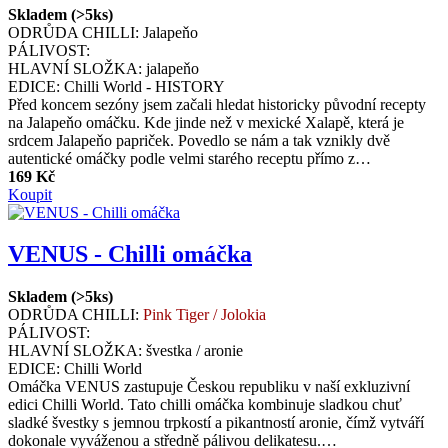
Skladem (>5ks)
ODRŮDA CHILLI:
Jalapeňo
PÁLIVOST:
HLAVNÍ SLOŽKA:
jalapeňo
EDICE:
Chilli World - HISTORY
Před koncem sezóny jsem začali hledat historicky původní recepty
na Jalapeňo omáčku. Kde jinde než v mexické Xalapě, která je
srdcem Jalapeňo papriček. Povedlo se nám a tak vznikly dvě
autentické omáčky podle velmi starého receptu přímo z…
169 Kč
Koupit
VENUS - Chilli omáčka
Skladem (>5ks)
ODRŮDA CHILLI:
Pink Tiger / Jolokia
PÁLIVOST:
HLAVNÍ SLOŽKA:
švestka / aronie
EDICE:
Chilli World
Omáčka VENUS zastupuje Českou republiku v naší exkluzivní
edici Chilli World. Tato chilli omáčka kombinuje sladkou chuť
sladké švestky s jemnou trpkostí a pikantností aronie, čímž vytváří
dokonale vyváženou a středně pálivou delikatesu.…