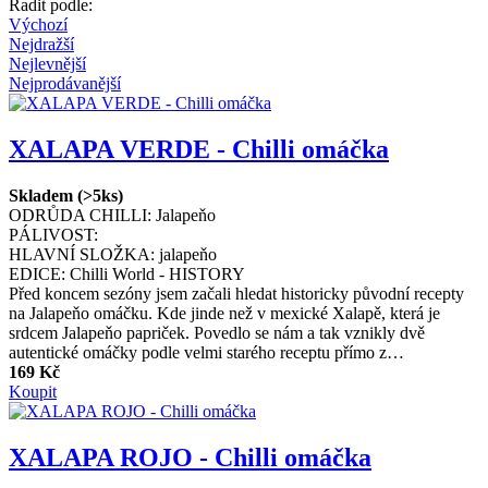
Řadit podle:
Výchozí
Nejdražší
Nejlevnější
Nejprodávanější
XALAPA VERDE - Chilli omáčka
Skladem (>5ks)
ODRŮDA CHILLI:
Jalapeňo
PÁLIVOST:
HLAVNÍ SLOŽKA:
jalapeňo
EDICE:
Chilli World - HISTORY
Před koncem sezóny jsem začali hledat historicky původní recepty
na Jalapeňo omáčku. Kde jinde než v mexické Xalapě, která je
srdcem Jalapeňo papriček. Povedlo se nám a tak vznikly dvě
autentické omáčky podle velmi starého receptu přímo z…
169 Kč
Koupit
XALAPA ROJO - Chilli omáčka