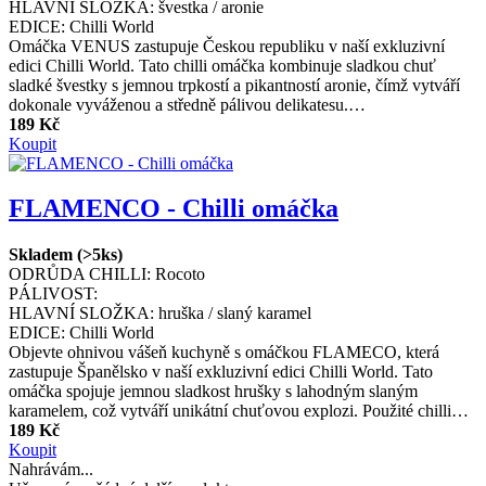
HLAVNÍ SLOŽKA:
švestka / aronie
EDICE:
Chilli World
Omáčka VENUS zastupuje Českou republiku v naší exkluzivní
edici Chilli World. Tato chilli omáčka kombinuje sladkou chuť
sladké švestky s jemnou trpkostí a pikantností aronie, čímž vytváří
dokonale vyváženou a středně pálivou delikatesu.…
189 Kč
Koupit
FLAMENCO - Chilli omáčka
Skladem (>5ks)
ODRŮDA CHILLI:
Rocoto
PÁLIVOST:
HLAVNÍ SLOŽKA:
hruška / slaný karamel
EDICE:
Chilli World
Objevte ohnivou vášeň kuchyně s omáčkou FLAMECO, která
zastupuje Španělsko v naší exkluzivní edici Chilli World. Tato
omáčka spojuje jemnou sladkost hrušky s lahodným slaným
karamelem, což vytváří unikátní chuťovou explozi. Použité chilli…
189 Kč
Koupit
Nahrávám...