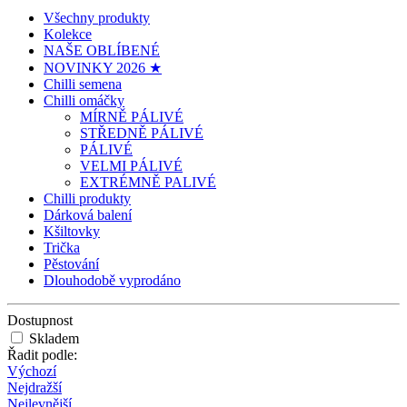
Všechny produkty
Kolekce
NAŠE OBLÍBENÉ
NOVINKY 2026 ★
Chilli semena
Chilli omáčky
MÍRNĚ PÁLIVÉ
STŘEDNĚ PÁLIVÉ
PÁLIVÉ
VELMI PÁLIVÉ
EXTRÉMNĚ PALIVÉ
Chilli produkty
Dárková balení
Kšiltovky
Trička
Pěstování
Dlouhodobě vyprodáno
Dostupnost
Skladem
Řadit podle:
Výchozí
Nejdražší
Nejlevnější