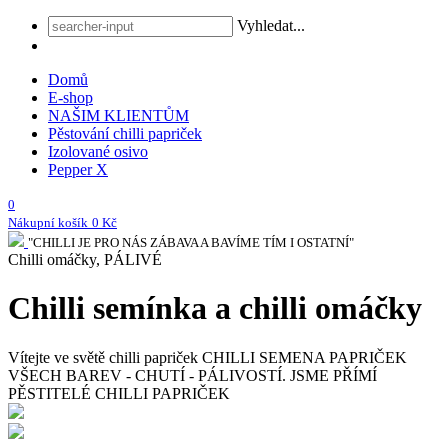
Vyhledat...
Domů
E-shop
NAŠIM KLIENTŮM
Pěstování chilli papriček
Izolované osivo
Pepper X
0
Nákupní košík
0 Kč
"CHILLI JE PRO NÁS ZÁBAVA A BAVÍME TÍM I OSTATNÍ"
Chilli omáčky, PÁLIVÉ
Chilli semínka a chilli omáčky
Vítejte ve světě chilli papriček
CHILLI SEMENA PAPRIČEK
VŠECH BAREV - CHUTÍ - PÁLIVOSTÍ. JSME PŘÍMÍ
PĚSTITELÉ CHILLI PAPRIČEK