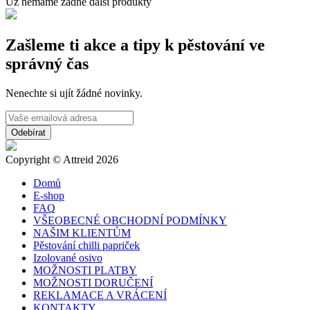
Už nemáme žádné další produkty
Zašleme ti akce a tipy k pěstování ve
správný čas
Nenechte si ujít žádné novinky.
Copyright © Attreid 2026
Domů
E-shop
FAQ
VŠEOBECNÉ OBCHODNÍ PODMÍNKY
NAŠIM KLIENTŮM
Pěstování chilli papriček
Izolované osivo
MOŽNOSTI PLATBY
MOŽNOSTI DORUČENÍ
REKLAMACE A VRÁCENÍ
KONTAKTY