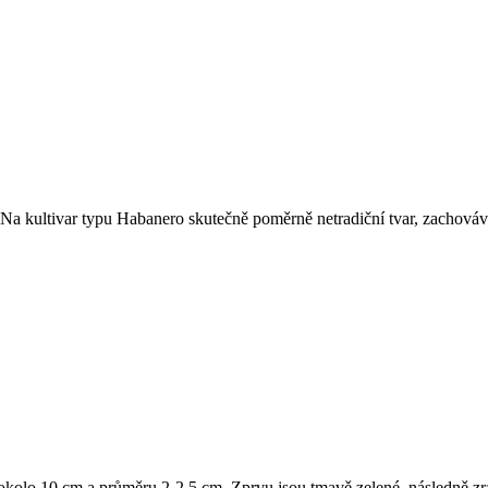
. Na kultivar typu Habanero skutečně poměrně netradiční tvar, zachováv
 okolo 10 cm a průměru 2-2,5 cm. Zprvu jsou tmavě zelené, následně zr