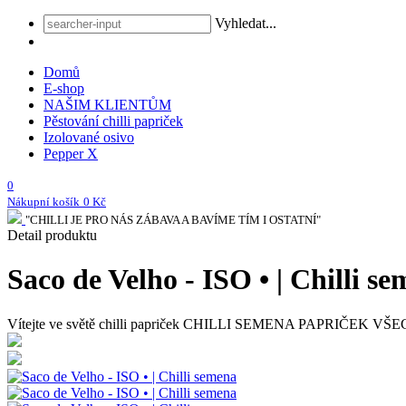
Vyhledat...
Domů
E-shop
NAŠIM KLIENTŮM
Pěstování chilli papriček
Izolované osivo
Pepper X
0
Nákupní košík
0 Kč
"CHILLI JE PRO NÁS ZÁBAVA A BAVÍME TÍM I OSTATNÍ"
Detail produktu
Saco de Velho - ISO • | Chilli s
Vítejte ve světě chilli papriček
CHILLI SEMENA PAPRIČEK VŠECH