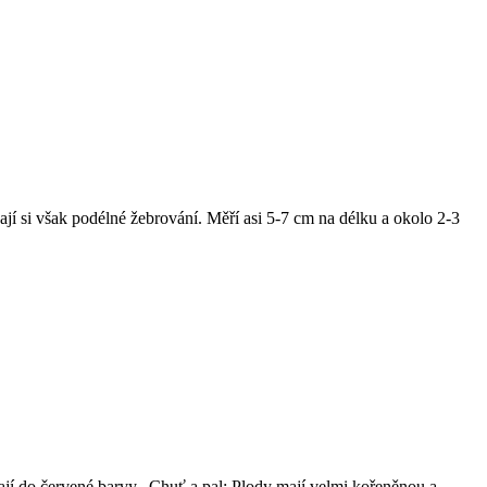
ají si však podélné žebrování. Měří asi 5-7 cm na délku a okolo 2-3
ají do červené barvy. Chuť a pal: Plody mají velmi kořeněnou a