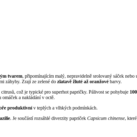
ným tvarem
, připomínajícím malý, nepravidelně srolovaný sáček nebo
ými záhyby. Zrají ze zelené do
zlatavě žluté až oranžové
barvy.
itrusů, což je typické pro superhot papričky. Pálivost se pohybuje
100
bu omáček a nakládání v octě.
bře produktivní
v teplých a vlhkých podmínkách.
azílie
. Je součástí rozsáhlé diverzity papriček
Capsicum chinense
, které