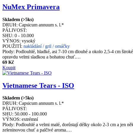
NuMex Primavera
Skladem (>5ks)
DRUH:
Capsicum annuum s. l.*
PÁLIVOST:
SHU:
0 - 10.000
VÝNOS:
vysoký
POUŽITÍ:
nakládání / gril / omáčky
Plody: Podlouhlé, hladké, asi 7-10 cm dlouhé a okolo 2,5-4 cm široké
opravdu velmi sladkou a bohatou chuť.…
69 Kč
Koupit
Vietnamese Tears - ISO
Skladem (>5ks)
DRUH:
Capsicum annuum s. l.*
PÁLIVOST:
SHU:
50.000 - 100.000
VÝNOS:
extrémní
Plody: Podlouhlé a velmi malé, dorůstají délky okolo 2-3 cm a jen 
zeleninovou chuť a palčivé aroma.…