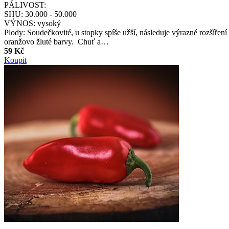
PÁLIVOST:
SHU:
30.000 - 50.000
VÝNOS:
vysoký
Plody: Soudečkovité, u stopky spíše užší, následuje výrazné rozšířen
oranžovo žluté barvy. Chuť a…
59 Kč
Koupit