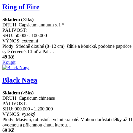
Ring of Fire
Skladem (>5ks)
DRUH:
Capsicum annuum s. l.*
PÁLIVOST:
SHU:
50.000 - 100.000
VÝNOS:
extrémní
Plody: Středně dlouhé (8–12 cm), štíhlé a kónické, podobné papričce Ca
sytě červené. Chuť a Pal:…
49 Kč
Koupit
Black Naga
Skladem (>5ks)
DRUH:
Capsicum chinense
PÁLIVOST:
SHU:
900.000 - 1.200.000
VÝNOS:
vysoký
Plody: Masivní, robustní a velmi krabaté. Mohou dorůstat délky až 1
ovocnou a příjemnou chutí, kterou…
69 Kč