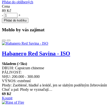
Přidat do oblíbených
Cena
89 Kč
-
+
Přidat do košíku
Mohlo by vás zajímat
Habanero Red Savina - ISO
Skladem (>5ks)
DRUH:
Capsicum chinense
PÁLIVOST:
SHU:
200.000 - 300.000
VÝNOS:
extrémní
Plody: Zaoblené, hladké a lesklé, jen se slabým podélným žebrováním.
Chuť a pal: Plody se vyznačují…
69 Kč
Koupit