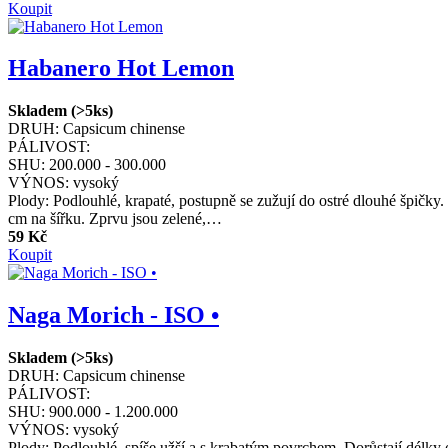
Koupit
Habanero Hot Lemon
Skladem (>5ks)
DRUH:
Capsicum chinense
PÁLIVOST:
SHU:
200.000 - 300.000
VÝNOS:
vysoký
Plody: Podlouhlé, krapaté, postupně se zužují do ostré dlouhé špičky
cm na šířku. Zprvu jsou zelené,…
59 Kč
Koupit
Naga Morich - ISO •
Skladem (>5ks)
DRUH:
Capsicum chinense
PÁLIVOST:
SHU:
900.000 - 1.200.000
VÝNOS:
vysoký
Plody: Podlouhlé, spíše užší a s krabatým povrchem. Dorůstají délky