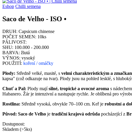
Eshop
Chilli semena
Saco de Velho - ISO •
DRUH:
Capsicum chinense
POČET SEMEN:
10ks
PÁLIVOST:
SHU:
100.000 - 200.000
BARVA:
žlutá
VÝNOS:
vysoký
POUŽITÍ:
koření / omáčky
Plody:
Středně velké, masité, s
velmi charakteristickým a zmačka
kapsa" (což odkazuje na tvar). Plody jsou na pohled lesklé, s hlubok
Chuť a Pal:
Plody mají
silné, tropické a ovocné aroma
s nádechem c
Habanero. Žár je intenzivní a nastupuje rychle. Je oblíbená pro výro
Rostlina:
Středně vysoká, obvykle 70–100 cm. Keř je
robustní a do
Původ:
Saco de Velho
je
tradiční krajová odrůda
pocházející z
Br
Dostupnost:
Skladem (>5ks)