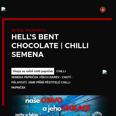
0
DETAIL PRODUKTU
HELL'S BENT
CHOCOLATE | CHILLI
SEMENA
Vítejte ve světě chilli papriček
CHILLI
SEMENA PAPRIČEK VŠECH BAREV - CHUTÍ -
PÁLIVOSTÍ. JSME PŘÍMÍ PĚSTITELÉ CHILLI
PAPRIČEK