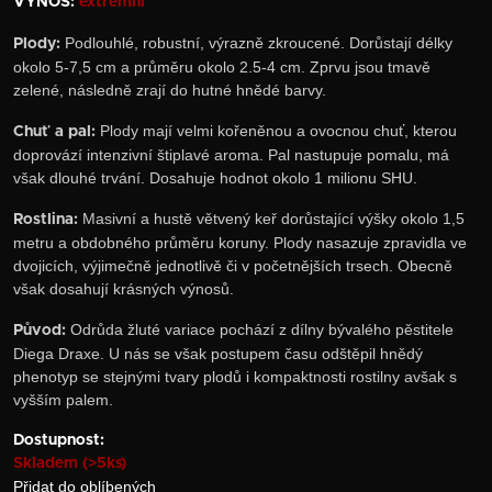
VÝNOS:
extrémní
Podlouhlé, robustní, výrazně zkroucené. Dorůstají délky
Plody:
okolo 5-7,5 cm a průměru okolo 2.5-4 cm. Zprvu jsou tmavě
zelené, následně zrají do hutné hnědé barvy.
Plody mají velmi kořeněnou a ovocnou chuť, kterou
Chuť a pal:
doprovází intenzivní štiplavé aroma. Pal nastupuje pomalu, má
však dlouhé trvání. Dosahuje hodnot okolo 1 milionu SHU.
Masivní a hustě větvený keř dorůstající výšky okolo 1,5
Rostlina:
metru a obdobného průměru koruny. Plody nasazuje zpravidla ve
dvojicích, výjimečně jednotlivě či v početnějších trsech. Obecně
však dosahují krásných výnosů.
Odrůda žluté variace pochází z dílny bývalého pěstitele
Původ:
Diega Draxe. U nás se však postupem času odštěpil hnědý
phenotyp se stejnými tvary plodů i kompaktnosti rostilny avšak s
vyšším palem.
Dostupnost:
Skladem (>5ks)
Přidat do oblíbených