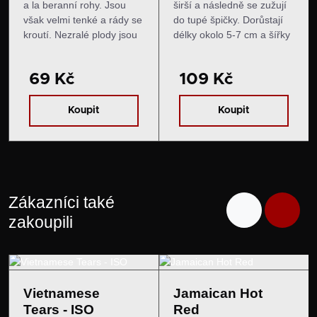
a la beranní rohy. Jsou
širší a následně se zužují
však velmi tenké a rády se
do tupé špičky. Dorůstají
kroutí. Nezralé plody jsou
délky okolo 5-7 cm a šířky
zelené s podélným bílým
asi 3 cm. Zprvu jsou tmavě
panašováním, zrají do
fialové až černé, později
69 Kč
109 Kč
tmavě oranžové až
zrají do několika různých
červené. Chuť a pal: Chuť
barevných odstínů
je kořeněná,…
zároveň,…
Koupit
Koupit
Zákazníci také
zakoupili
Vietnamese
Jamaican Hot
Tears - ISO
Red