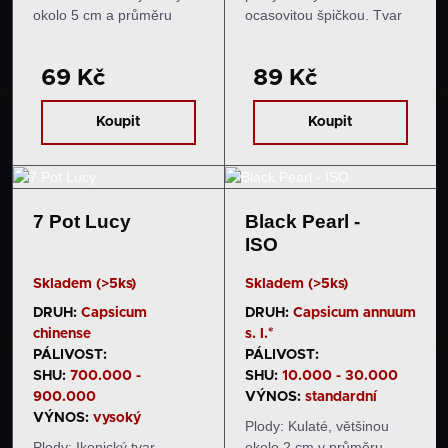
okolo 5 cm a průměru
ocasovitou špičkou. Tvar
okolo 3-4,5 cm. Zprvu jsou
je suggestivní a falický,
světle zelené, následně
zrají ze světle zelené do
69 Kč
89 Kč
zrají do sytě červené
zlatavě až jantarově
barvy. Chuť a pal: Plody
oranžové barvy.​ Chuť a
jsou vyhledávané pro svou
pal: Plody mají sladkou,
Koupit
Koupit
úžasnou sladkou…
ovocnou, květinovou…
7 Pot Lucy
Black Pearl -
ISO
Skladem (>5ks)
Skladem (>5ks)
DRUH:
Capsicum
DRUH:
Capsicum annuum
chinense
s. l.*
PÁLIVOST:
PÁLIVOST:
SHU:
700.000 -
SHU:
10.000 - 30.000
900.000
VÝNOS:
standardní
VÝNOS:
vysoký
Plody: Kulaté, většinou
Plody: Ikonický tvar
okolo 2 cm v průměru.