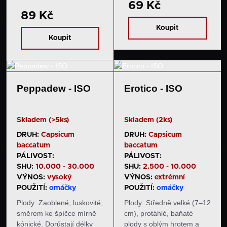
Zprvu jsou tmavě zelené,
69 Kč
některých plodech se
později zrají do
89 Kč
může objevit jemné
zajímavého odstínu
kornatění. Chuť a
Koupit
zlatavé barvy v kombinaci
pal: Plody mají opravdu
Koupit
se světlou olivově zelenou.
velmi sladkou a bohatou
…
chuť.…
Peppadew - ISO
Erotico - ISO
Skladem (>5ks)
Skladem (2ks)
DRUH:
Capsicum
DRUH:
Capsicum
baccatum
baccatum
PÁLIVOST:
PÁLIVOST:
SHU:
10.000 - 30.000
SHU:
2.500 - 10.000
VÝNOS:
vysoký
VÝNOS:
extrémní
POUŽITÍ:
omáčky
POUŽITÍ:
omáčky
Plody: Zaoblené, luskovité,
Plody: Středně velké (7–12
směrem ke špíčce mírně
cm), protáhlé, baňaté
kónické. Dorůstají délky
plody s oblým hrotem a