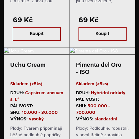
cm široké. Zprvu jsou
jsou světle zelené,
tmavě zelené, následně
následně zrají do světlejší
zrají do světlejšího odstínu
kávově hnědé barvy. Chuť
69 Kč
69 Kč
hnědé barvy. Chuť a
a pal: Plody mají velmi
pal: Papriky mají
příjemnou ovocnou chuť s
příjemnou sladkou chuť…
kořeněnými tóny, kteřé
Koupit
Koupit
někdo označuje…
Uchu Cream
Pimenta del Oro
- ISO
Skladem (>5ks)
Skladem (>5ks)
DRUH:
Capsicum annuum
DRUH:
Hybridní odrůdy
s. l.*
PÁLIVOST:
PÁLIVOST:
SHU:
500.000 -
SHU:
10.000 - 30.000
700.000
VÝNOS:
vysoký
VÝNOS:
standardní
Plody: Tvarem připomínají
Plody: Podlouhlé, robustní,
běžné podlouhlé papričky
v první třetině zpravidla