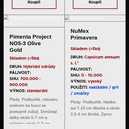
červené barvy. Chuť
ovocných…
Koupit
Koupit
a pal: Plody se vyznačují…
NuMex
Pimenta Project
Primavera
NO5-3 Olive
Skladem (>5ks)
Gold
DRUH:
Capsicum annuum
Skladem (>5ks)
s. l.*
DRUH:
Hybridní odrůdy
PÁLIVOST:
PÁLIVOST:
SHU:
0 - 10.000
SHU:
700.000 -
VÝNOS:
vysoký
900.000
POUŽITÍ:
nakládání / gril
VÝNOS:
standardní
/ omáčky
Plody: Podlouhlé, robustní,
Plody: Podlouhlé, hladké,
směrem ke konci se
asi 7-10 cm dlouhé a okolo
postupně zužují. Dorůstají
2,5-4 cm široké, Zprvu
délky okolo 5-7 cm a
jsou zelené, následně zrají
průměru okolo 2-3 cm.
do červené barvy. Na