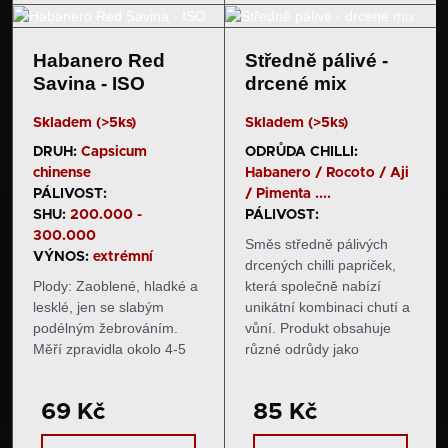
agresivním kořeněným
Zprvu jsou zelené,…
aroma.…
Habanero Red
Středně pálivé -
Savina - ISO
drcené mix
Skladem (>5ks)
Skladem (>5ks)
DRUH:
Capsicum
ODRŮDA CHILLI:
chinense
Habanero / Rocoto / Aji
PÁLIVOST:
/ Pimenta ....
SHU:
200.000 -
PÁLIVOST:
300.000
Směs středně pálivých
VÝNOS:
extrémní
drcených chilli papriček,
Plody: Zaoblené, hladké a
která společně nabízí
lesklé, jen se slabým
unikátní kombinaci chutí a
podélným žebrováním.
vůní. Produkt obsahuje
Měří zpravidla okolo 4-5
různé odrůdy jako
cm na délku a 3-4 cm na
Habanero, Rocoto, Aji,
šířku. Zprvu jsou zelené,
Pimenta, Jalapeño a další,
69 Kč
85 Kč
následně zrají do
každá s jedinečnou
krásného svítivého odstínu
charakteristikou – od