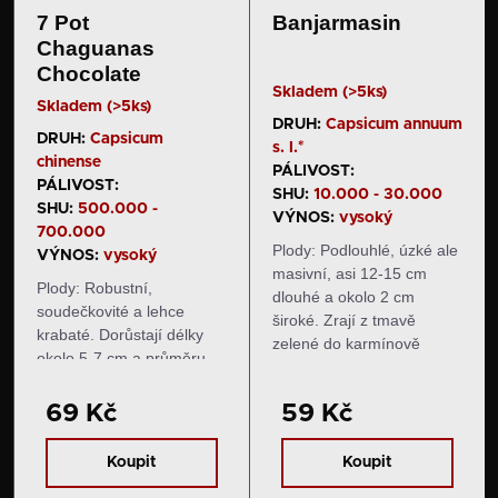
7 Pot
Banjarmasin
Chaguanas
Chocolate
Skladem (>5ks)
Skladem (>5ks)
DRUH:
Capsicum annuum
DRUH:
Capsicum
s. l.*
chinense
PÁLIVOST:
PÁLIVOST:
SHU:
10.000 - 30.000
SHU:
500.000 -
VÝNOS:
vysoký
700.000
Plody: Podlouhlé, úzké ale
VÝNOS:
vysoký
masivní, asi 12-15 cm
Plody: Robustní,
dlouhé a okolo 2 cm
soudečkovité a lehce
široké. Zrají z tmavě
krabaté. Dorůstají délky
zelené do karmínově
okolo 5-7 cm a průměru
červené barvy. Mají velmi
okolo 3 cm. Nezralé plody
silnou stěnu. Chuť
jsou tmavě zelené,
69 Kč
59 Kč
a pal: Plody jsou sladké a
následně zrají do velmi
peprné s typickým
tmavého odstínu hnědé
kořeněným aroma.
Koupit
Koupit
barvy. Chuť a pal: Plody
Pálivost se pohybuje…