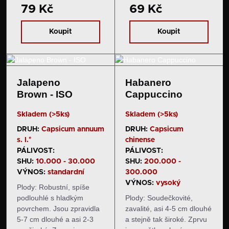
79 Kč
69 Kč
Dorůstají délky okolo 20
barvy. Dorůstají okolo 4-6
cm, v průměru však měří
cm délky a průměru okolo
jen okolo 1 cm. Zprvu jsou
2-4 cm. Chuť a pal: Plody
Koupit
Koupit
tmavě zelené,…
jsou typické svou
extrémně…
Jalapeno
Habanero
Brown - ISO
Cappuccino
Skladem (>5ks)
Skladem (>5ks)
DRUH:
Capsicum annuum
DRUH:
Capsicum
s. l.*
chinense
PÁLIVOST:
PÁLIVOST:
SHU:
10.000 - 30.000
SHU:
200.000 -
VÝNOS:
standardní
300.000
VÝNOS:
vysoký
Plody: Robustní, spíše
podlouhlé s hladkým
Plody: Soudečkovité,
povrchem. Jsou zpravidla
zavalité, asi 4-5 cm dlouhé
5-7 cm dlouhé a asi 2-3
a stejně tak široké. Zprvu