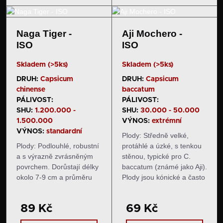
mají svěží a ovocnou chuť
i aroma,…
Naga Tiger -
Aji Mochero -
ISO
ISO
Skladem (>5ks)
Skladem (>5ks)
DRUH:
Capsicum
DRUH:
Capsicum
chinense
baccatum
PÁLIVOST:
PÁLIVOST:
SHU:
1.200.000 -
SHU:
30.000 - 50.000
1.500.000
VÝNOS:
extrémní
VÝNOS:
standardní
Plody: Středně velké,
Plody: Podlouhlé, robustní
protáhlé a úzké, s tenkou
a s výrazně zvrásněným
stěnou, typické pro C.
povrchem. Dorůstají délky
baccatum (známé jako Aji).
okolo 7-9 cm a průměru
Plody jsou kónické a často
okolo 1,8-2,5 cm. Zprvu
mírně zvlněné, dosahují
jsou černé, později jen na
délky 6–10 cm a šířky 1,5–
89 Kč
69 Kč
některých místech dozrají
2 cm. Zrají z jasně zelené
do temné karmínové
do zářivě zlatavě žluté