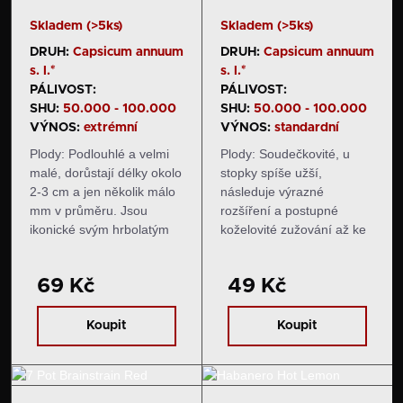
Skladem (>5ks)
Skladem (>5ks)
DRUH:
Capsicum annuum
DRUH:
Capsicum annuum
s. l.*
s. l.*
PÁLIVOST:
PÁLIVOST:
SHU:
50.000 - 100.000
SHU:
50.000 - 100.000
VÝNOS:
extrémní
VÝNOS:
standardní
Plody: Podlouhlé a velmi
Plody: Soudečkovité, u
malé, dorůstají délky okolo
stopky spíše užší,
2-3 cm a jen několik málo
následuje výrazné
mm v průměru. Jsou
rozšíření a postupné
ikonické svým hrbolatým
koželovité zužování až ke
povrchem. Zrají z tmavě
špičce. Dorůstají délky
zelené do červené barvy.
okolo 5-6 cm a obdobného
69 Kč
49 Kč
Chuť a pal: Plody mají
průměru v nejčirším místě.
typickou zeleninovou chuť
Zrají z tmavě zelené do
a palčivé aroma.…
sytě červené barvy. Chuť
Koupit
Koupit
a pal…