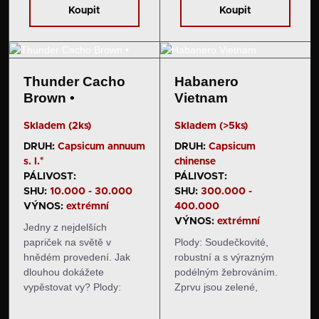
barvy. Chuť a pal: Plody
barvy. Jsou…
Koupit
Koupit
mají silně…
Thunder Cacho
Habanero
Brown •
Vietnam
Skladem (2ks)
Skladem (>5ks)
DRUH:
Capsicum annuum
DRUH:
Capsicum
s. l.*
chinense
PÁLIVOST:
PÁLIVOST:
SHU:
10.000 - 30.000
SHU:
300.000 -
VÝNOS:
extrémní
400.000
VÝNOS:
extrémní
Jedny z nejdelších
papriček na světě v
Plody: Soudečkovité,
hnědém provedení. Jak
robustní a s výrazným
dlouhou dokážete
podélným žebrováním.
vypěstovat vy? Plody:
Zprvu jsou zelené,
Podlouhlé, úzké a často
následně zrají přes světle
spirálovitě zakroucené.
oranžovou do červené