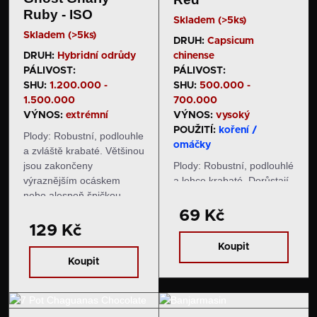
Ruby - ISO
Skladem (>5ks)
Skladem (>5ks)
DRUH:
Capsicum
DRUH:
Hybridní odrůdy
chinense
PÁLIVOST:
PÁLIVOST:
SHU:
1.200.000 -
SHU:
500.000 -
1.500.000
700.000
VÝNOS:
extrémní
VÝNOS:
vysoký
POUŽITÍ:
koření /
Plody: Robustní, podlouhle
omáčky
a zvláště krabaté. Většinou
jsou zakončeny
Plody: Robustní, podlouhlé
výraznějším ocáskem
a lehce krabaté. Dorůstají
nebo alespoň špičkou.
délky okolo 6-8 cm a
Nezralé papriky mají
průměru okolo 3 cm.
69 Kč
nádherně sytou fialovou
Nezralé plody jsou tmavě
129 Kč
barvu. Finální barva se
zelené, následně zrají do
Koupit
popisuje docela složitě.
sytého odstínu červené
Koupit
Jedná se o směs fialové s
barvy. Chuť a pal: Plody
až…
mají ovocnou chuť s
ovornými tóny a…