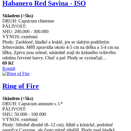
Habanero Red Savina - ISO
Skladem (>5ks)
DRUH:
Capsicum chinense
PÁLIVOST:
SHU:
200.000 - 300.000
VÝNOS:
extrémní
Plody: Zaoblené, hladké a lesklé, jen se slabým podélným
žebrováním. Měří zpravidla okolo 4-5 cm na délku a 3-4 cm na
šířku. Zprvu jsou zelené, následně zrají do krásného svítivého
odstínu červené barvy. Chuť a pal: Plody se vyznačují…
69 Kč
Koupit
Ring of Fire
Skladem (>5ks)
DRUH:
Capsicum annuum s. l.*
PÁLIVOST:
SHU:
50.000 - 100.000
VÝNOS:
extrémní
Plody: Středně dlouhé (8–12 cm), štíhlé a kónické, podobné
papričce Cayenne, ale často mírně silnější. Plody mají hladký