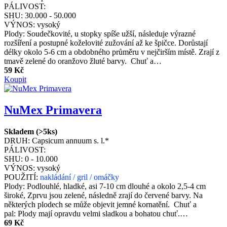
PÁLIVOST:
SHU:
30.000 - 50.000
VÝNOS:
vysoký
Plody: Soudečkovité, u stopky spíše užší, následuje výrazné
rozšíření a postupné koželovité zužování až ke špičce. Dorůstají
délky okolo 5-6 cm a obdobného průměru v nejčirším místě. Zrají z
tmavě zelené do oranžovo žluté barvy. Chuť a…
59 Kč
Koupit
NuMex Primavera
Skladem (>5ks)
DRUH:
Capsicum annuum s. l.*
PÁLIVOST:
SHU:
0 - 10.000
VÝNOS:
vysoký
POUŽITÍ:
nakládání / gril / omáčky
Plody: Podlouhlé, hladké, asi 7-10 cm dlouhé a okolo 2,5-4 cm
široké, Zprvu jsou zelené, následně zrají do červené barvy. Na
některých plodech se může objevit jemné kornatění. Chuť a
pal: Plody mají opravdu velmi sladkou a bohatou chuť.…
69 Kč