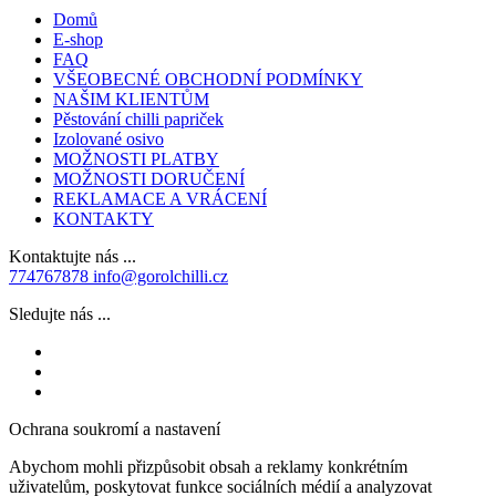
Domů
E-shop
FAQ
VŠEOBECNÉ OBCHODNÍ PODMÍNKY
NAŠIM KLIENTŮM
Pěstování chilli papriček
Izolované osivo
MOŽNOSTI PLATBY
MOŽNOSTI DORUČENÍ
REKLAMACE A VRÁCENÍ
KONTAKTY
Kontaktujte nás ...
774767878
info@gorolchilli.cz
Sledujte nás ...
Ochrana soukromí a nastavení
Abychom mohli přizpůsobit obsah a reklamy konkrétním
uživatelům, poskytovat funkce sociálních médií a analyzovat