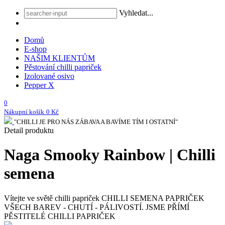
Vyhledat...
Domů
E-shop
NAŠIM KLIENTŮM
Pěstování chilli papriček
Izolované osivo
Pepper X
0
Nákupní košík
0 Kč
"CHILLI JE PRO NÁS ZÁBAVA A BAVÍME TÍM I OSTATNÍ"
Detail produktu
Naga Smooky Rainbow | Chilli
semena
Vítejte ve světě chilli papriček
CHILLI SEMENA PAPRIČEK
VŠECH BAREV - CHUTÍ - PÁLIVOSTÍ. JSME PŘÍMÍ
PĚSTITELÉ CHILLI PAPRIČEK