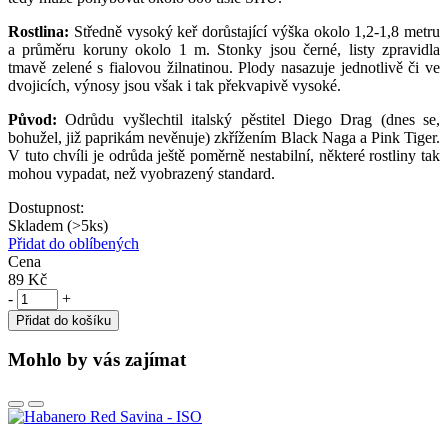
Rostlina:
Středně vysoký keř dorůstající výška okolo 1,2-1,8 metru
a průměru koruny okolo 1 m. Stonky jsou černé, listy zpravidla
tmavě zelené s fialovou žilnatinou. Plody nasazuje jednotlivě či ve
dvojicích, výnosy jsou však i tak překvapivě vysoké.
Původ:
Odrůdu vyšlechtil italský pěstitel Diego Drag (dnes se,
bohužel, již paprikám nevěnuje) zkřížením Black Naga a Pink Tiger.
V tuto chvíli je odrůda ještě poměrně nestabilní, některé rostliny tak
mohou vypadat, než vyobrazený standard.
Dostupnost:
Skladem (>5ks)
Přidat do oblíbených
Cena
89 Kč
-
+
Přidat do košíku
Mohlo by vás zajímat