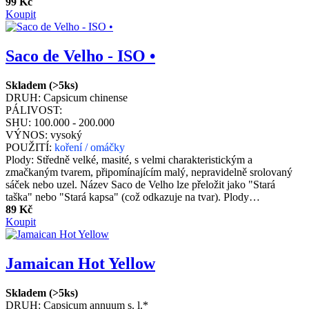
99 Kč
Koupit
Saco de Velho - ISO •
Skladem (>5ks)
DRUH:
Capsicum chinense
PÁLIVOST:
SHU:
100.000 - 200.000
VÝNOS:
vysoký
POUŽITÍ:
koření / omáčky
Plody: Středně velké, masité, s velmi charakteristickým a
zmačkaným tvarem, připomínajícím malý, nepravidelně srolovaný
sáček nebo uzel. Název Saco de Velho lze přeložit jako "Stará
taška" nebo "Stará kapsa" (což odkazuje na tvar). Plody…
89 Kč
Koupit
Jamaican Hot Yellow
Skladem (>5ks)
DRUH:
Capsicum annuum s. l.*