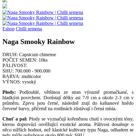
Eshop
Chilli semena
Naga Smooky Rainbow
DRUH:
Capsicum chinense
POČET SEMEN:
10ks
PÁLIVOST:
SHU:
700.000 - 900.000
BARVA:
multicolor
VÝNOS:
vysoký
Plody:
Podlouhlé, většinou ze stran výrazně promačkané, s
hladkým povrchem. Dorůstají délky asi 7-9 cm a okolo 2-3 cm v
průměru. Zprvu jsou černé, následně zrají do kaštanové hnědo
červené barvy, přičemž na rostlinách zůstávají i černá místa.
Chuť a pal:
Plody se vyznačují kořeněnou chutí s ovocnými tóny,
kterou doprovází osvěžující exotické aroma. Pálivost dosahuje o
něco nižších hodnot, než klasické kultivary typu Naga, odhadem se
tedy může pohybovat okolo 800 tisíc SHU.