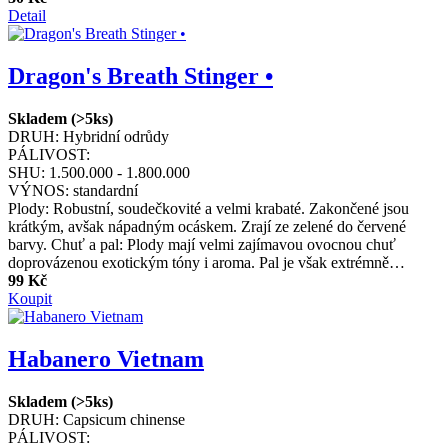
Detail
Dragon's Breath Stinger •
Skladem (>5ks)
DRUH:
Hybridní odrůdy
PÁLIVOST:
SHU:
1.500.000 - 1.800.000
VÝNOS:
standardní
Plody: Robustní, soudečkovité a velmi krabaté. Zakončené jsou
krátkým, avšak nápadným ocáskem. Zrají ze zelené do červené
barvy. Chuť a pal: Plody mají velmi zajímavou ovocnou chuť
doprovázenou exotickým tóny i aroma. Pal je však extrémně…
99 Kč
Koupit
Habanero Vietnam
Skladem (>5ks)
DRUH:
Capsicum chinense
PÁLIVOST: