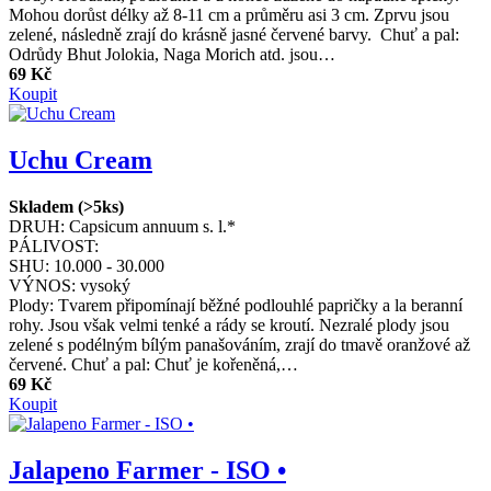
Mohou dorůst délky až 8-11 cm a průměru asi 3 cm. Zprvu jsou
zelené, následně zrají do krásně jasné červené barvy. Chuť a pal:
Odrůdy Bhut Jolokia, Naga Morich atd. jsou…
69 Kč
Koupit
Uchu Cream
Skladem (>5ks)
DRUH:
Capsicum annuum s. l.*
PÁLIVOST:
SHU:
10.000 - 30.000
VÝNOS:
vysoký
Plody: Tvarem připomínají běžné podlouhlé papričky a la beranní
rohy. Jsou však velmi tenké a rády se kroutí. Nezralé plody jsou
zelené s podélným bílým panašováním, zrají do tmavě oranžové až
červené. Chuť a pal: Chuť je kořeněná,…
69 Kč
Koupit
Jalapeno Farmer - ISO •