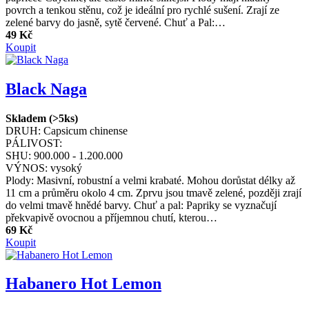
povrch a tenkou stěnu, což je ideální pro rychlé sušení. Zrají ze
zelené barvy do jasně, sytě červené. Chuť a Pal:…
49 Kč
Koupit
Black Naga
Skladem (>5ks)
DRUH:
Capsicum chinense
PÁLIVOST:
SHU:
900.000 - 1.200.000
VÝNOS:
vysoký
Plody: Masivní, robustní a velmi krabaté. Mohou dorůstat délky až
11 cm a průměru okolo 4 cm. Zprvu jsou tmavě zelené, později zrají
do velmi tmavě hnědé barvy. Chuť a pal: Papriky se vyznačují
překvapivě ovocnou a příjemnou chutí, kterou…
69 Kč
Koupit
Habanero Hot Lemon