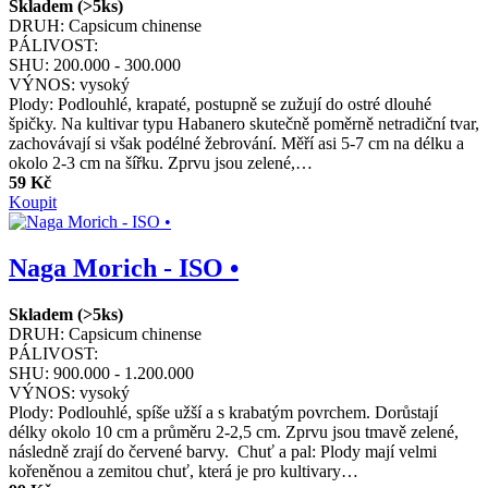
Skladem (>5ks)
DRUH:
Capsicum chinense
PÁLIVOST:
SHU:
200.000 - 300.000
VÝNOS:
vysoký
Plody: Podlouhlé, krapaté, postupně se zužují do ostré dlouhé
špičky. Na kultivar typu Habanero skutečně poměrně netradiční tvar,
zachovávají si však podélné žebrování. Měří asi 5-7 cm na délku a
okolo 2-3 cm na šířku. Zprvu jsou zelené,…
59 Kč
Koupit
Naga Morich - ISO •
Skladem (>5ks)
DRUH:
Capsicum chinense
PÁLIVOST:
SHU:
900.000 - 1.200.000
VÝNOS:
vysoký
Plody: Podlouhlé, spíše užší a s krabatým povrchem. Dorůstají
délky okolo 10 cm a průměru 2-2,5 cm. Zprvu jsou tmavě zelené,
následně zrají do červené barvy. Chuť a pal: Plody mají velmi
kořeněnou a zemitou chuť, která je pro kultivary…