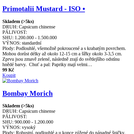
Primotalii Mustard - ISO •
Skladem (>5ks)
DRUH:
Capsicum chinense
PÁLIVOST:
SHU:
1.200.000 - 1.500.000
VÝNOS:
standardní
Plody: Podlouhlé, všemožně pokroucené a s krabatým povrchem.
Mohou dorůst délky až okolo 12-15 cm a šířky okolo 3-3,5 cm.
Zprvu jsou zmavě zelené, následně zrají do světlejšího odstínu
hnědé barvy. Chuť a pal: Papriky mají velmi…
99 Kč
Koupit
Bombay Morich
Skladem (>5ks)
DRUH:
Capsicum chinense
PÁLIVOST:
SHU:
900.000 - 1.200.000
VÝNOS:
vysoký
Plody: Robustní, podlouhlé a u konce zúžené do nápadné špičky.