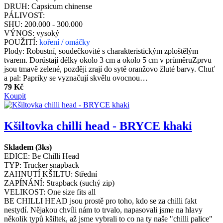
DRUH:
Capsicum chinense
PÁLIVOST:
SHU:
200.000 - 300.000
VÝNOS:
vysoký
POUŽITÍ:
koření / omáčky
Plody: Robustní, soudečkovité s charakteristickým zploštělým
tvarem. Dorůstají délky okolo 3 cm a okolo 5 cm v průměruZprvu
jsou tmavě zelené, později zrají do sytě oranžovo žluté barvy. Chuť
a pal: Papriky se vyznačují skvělu ovocnou…
79 Kč
Koupit
Kšiltovka chilli head - BRYCE khaki
Skladem (3ks)
EDICE:
Be Chilli Head
TYP:
Trucker snapback
ZAHNUTÍ KŠILTU:
Střední
ZAPÍNÁNÍ:
Strapback (suchý zip)
VELIKOST:
One size fits all
BE CHILLI HEAD jsou prostě pro toho, kdo se za chilli fakt
nestydí. Nějakou chvíli nám to trvalo, napasovali jsme na hlavy
několik typů kšiltek, až jsme vybrali to co na ty naše "chilli palice"