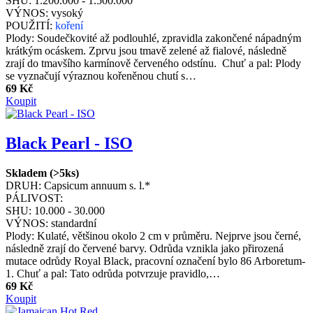
SHU:
1.200.000 - 1.500.000
VÝNOS:
vysoký
POUŽITÍ:
koření
Plody: Soudečkovité až podlouhlé, zpravidla zakončené nápadným
krátkým ocáskem. Zprvu jsou tmavě zelené až fialové, následně
zrají do tmavšího karmínově červeného odstínu. Chuť a pal: Plody
se vyznačují výraznou kořeněnou chutí s…
69 Kč
Koupit
Black Pearl - ISO
Skladem (>5ks)
DRUH:
Capsicum annuum s. l.*
PÁLIVOST:
SHU:
10.000 - 30.000
VÝNOS:
standardní
Plody: Kulaté, většinou okolo 2 cm v průměru. Nejprve jsou černé,
následně zrají do červené barvy. Odrůda vznikla jako přirozená
mutace odrůdy Royal Black, pracovní označení bylo 86 Arboretum-
1. Chuť a pal: Tato odrůda potvrzuje pravidlo,…
69 Kč
Koupit