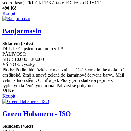
sedlo. Jasný TRUCKERKA taky. Kšiltovka BRYCE…
490 Kč
Koupit
Banjarmasin
Skladem (>5ks)
DRUH:
Capsicum annuum s. l.*
PÁLIVOST:
SHU:
10.000 - 30.000
VÝNOS:
vysoký
Plody: Podlouhlé, úzké ale masivní, asi 12-15 cm dlouhé a okolo 2
cm široké. Zrají z tmavě zelené do karmínově červené barvy. Mají
velmi silnou stěnu. Chuť a pal: Plody jsou sladké a peprné s
typickým kořeněným aroma. Pálivost se pohybuje…
59 Kč
Koupit
Green Habanero - ISO
Skladem (>5ks)