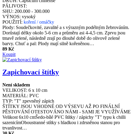
DRUH:
Capsicum chinense
PÁLIVOST:
SHU:
200.000 - 300.000
VÝNOS:
vysoký
POUŽITÍ:
koření / omáčky
Plody: Soudečkovité, zavalité a s výrazným podélným žebrováním.
Dorůstají délky okolo 5-6 cm a průměru asi 4-4,5 cm. Zprvu jsou
tmavě zelené, následně zrají po dlouhé době do olivově zelené
barvy. Chuť a pal: Plody mají silně kořeněnou…
89 Kč
Koupit
Zapichovací štítky
Není skladem
VELIKOST:
6 x 10 cm
MATERIÁL:
PVC
TYP:
"T" zpevněný zápich
ŠTÍTKY JSOU VHODNÉ OD VÝSEVU AŽ PO FINÁLNÍ
PĚSTOVÁNÍ OTESTOVÁNO NÁMI - SAMI JE VYUŽÍVÁME
Velikost 6x10 cmŠedo-bílé PVC štítky / zápichy "T" typu k chilli
sazenicímOboustranné stítky s hladkou i zdrsněnou stanou pro
trvanlivost…
30 Kč