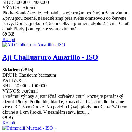
SHU:
300.000 - 400.000
VÝNOS:
extrémní
Plody: Soudečkovité, robustní a s výrazným podélným žebrováním.
Zprvu jsou zelené, následně zrají přes světle oranžovou do červené
barvy. Dorůstají okolo 4-6 cm délky a průměru okolo 2-4 cm. Chuť
a pal: Plody jsou typické svou extrémně…
69 Kč
Koupit
Aji Challuaruro Amarillo - ISO
Skladem (>5ks)
DRUH:
Capsicum baccatum
PÁLIVOST:
SHU:
50.000 - 100.000
VÝNOS:
extrémní
Extrémní výnosy a jediněčná kořeněná chuť. Poznejte peruánský
klenot. Plody: Podlouhlé, hladké, zpravidla 10-15 cm dlouhé a ne
více než 1,5 cm široké. Na podzim bývají plody menší, asi 7-10 cm
dlouhé a 1 cm široké. V nezralém stavu jsou…
69 Kč
Koupit