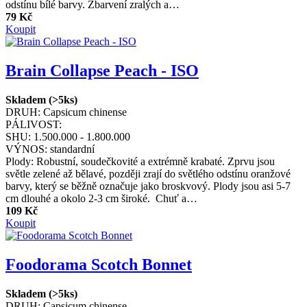
odstínu bílé barvy. Zbarvení zralých a…
79 Kč
Koupit
Brain Collapse Peach - ISO
Skladem (>5ks)
DRUH:
Capsicum chinense
PÁLIVOST:
SHU:
1.500.000 - 1.800.000
VÝNOS:
standardní
Plody: Robustní, soudečkovité a extrémně krabaté. Zprvu jsou
světle zelené až bělavé, později zrají do světlého odstínu oranžové
barvy, který se běžně označuje jako broskvový. Plody jsou asi 5-7
cm dlouhé a okolo 2-3 cm široké. Chuť a…
109 Kč
Koupit
Foodorama Scotch Bonnet
Skladem (>5ks)
DRUH:
Capsicum chinense