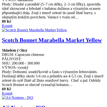
Plody: Dlouhé a protáhlé (5–7 cm délky, 2–3 cm šířky), zpravidla
silně zkroucené a hrbolaté s baňatou dužinou a výrazným ocasem
připomínající dráp. Zrají z tmavě zelené do jasně žluté barvy, s
olejnatým lesklým povrchem. Variace v tvaru od…
89 Kč
Koupit
Scotch Bonnet Marabella Market Yellow
Skladem (>5ks)
DRUH:
Capsicum chinense
PÁLIVOST:
SHU:
200.000 - 300.000
VÝNOS:
vysoký
Plody: Dobustní, soudečkovité a často s výrazným žebrováním.
Dorůstají délky okolo 5-6 cm a průměru asi 4-5,5 cm. Zrají z tmavě
zelené do sytě žluté až žluto oranžové barvy. Chuť a pal: Odrůdy
Scotch Bonnet se obecně vyznačují bohatou…
69 Kč
Koupit