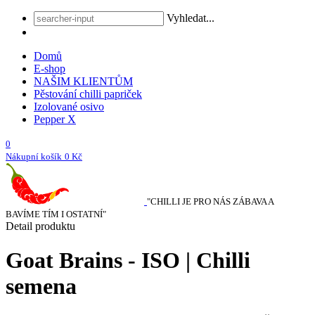
Vyhledat...
Domů
E-shop
NAŠIM KLIENTŮM
Pěstování chilli papriček
Izolované osivo
Pepper X
0
Nákupní košík
0 Kč
"CHILLI JE PRO NÁS ZÁBAVA A
BAVÍME TÍM I OSTATNÍ"
Detail produktu
Goat Brains - ISO | Chilli
semena