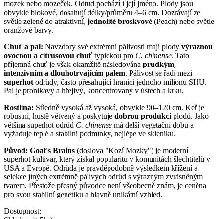
mozek nebo mozeček. Odtud pochází i její jméno. Plody jsou
obvykle blokové, dosahují délky/průměru 4–6 cm. Dozrávají ze
světle zelené do atraktivní,
jednolité broskvové
(Peach) nebo světle
oranžové barvy.
Chuť a pal:
Navzdory své extrémní pálivosti mají plody
výraznou
ovocnou a citrusovou chuť
typickou pro
C. chinense
. Tato
příjemná chuť je však okamžitě následována
prudkým,
intenzivním a dlouhotrvajícím palem
. Pálivost se řadí mezi
superhot
odrůdy, často přesahující hranici jednoho milionu SHU.
Pal je pronikavý a hřejivý, koncentrovaný v ústech a krku.
Rostlina:
Středně vysoká až vysoká, obvykle 90–120 cm. Keř je
robustní, hustě větvený a poskytuje
dobrou produkci
plodů. Jako
většina superhot odrůd
C. chinense
má delší vegetační dobu a
vyžaduje teplé a stabilní podmínky, nejlépe ve skleníku.
Původ:
Goat's Brains
(doslova "Kozí Mozky") je moderní
superhot kultivar, který získal popularitu v komunitách šlechtitelů v
USA a Evropě. Odrůda je pravděpodobně výsledkem křížení a
selekce jiných extrémně pálivých odrůd s výrazným zvrásněným
tvarem. Přestože přesný původce není všeobecně znám, je ceněna
pro svou stabilní genetiku a hlavně unikátní vzhled.
Dostupnost: