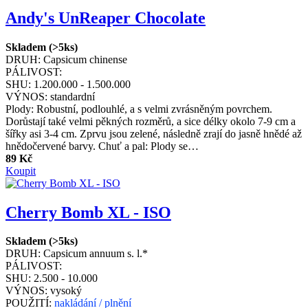
Andy's UnReaper Chocolate
Skladem (>5ks)
DRUH:
Capsicum chinense
PÁLIVOST:
SHU:
1.200.000 - 1.500.000
VÝNOS:
standardní
Plody: Robustní, podlouhlé, a s velmi zvrásněným povrchem.
Dorůstají také velmi pěkných rozměrů, a sice délky okolo 7-9 cm a
šířky asi 3-4 cm. Zprvu jsou zelené, následně zrají do jasně hnědé až
hnědočervené barvy. Chuť a pal: Plody se…
89 Kč
Koupit
Cherry Bomb XL - ISO
Skladem (>5ks)
DRUH:
Capsicum annuum s. l.*
PÁLIVOST:
SHU:
2.500 - 10.000
VÝNOS:
vysoký
POUŽITÍ:
nakládání / plnění