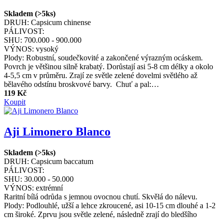
Skladem (>5ks)
DRUH:
Capsicum chinense
PÁLIVOST:
SHU:
700.000 - 900.000
VÝNOS:
vysoký
Plody: Robustní, soudečkovité a zakončené výrazným ocáskem.
Povrch je většinou silně krabatý. Dorůstají asi 5-8 cm délky a okolo
4-5,5 cm v průměru. Zrají ze světle zelené dovelmi světlého až
bělavého odstínu broskvové barvy. Chuť a pal:…
119 Kč
Koupit
Aji Limonero Blanco
Skladem (>5ks)
DRUH:
Capsicum baccatum
PÁLIVOST:
SHU:
30.000 - 50.000
VÝNOS:
extrémní
Raritní bílá odrůda s jemnou ovocnou chutí. Skvělá do nálevu.
Plody: Podlouhlé, užší a lehce zkroucené, asi 10-15 cm dlouhé a 1-2
cm široké. Zprvu jsou světle zelené, následně zrají do bledšího