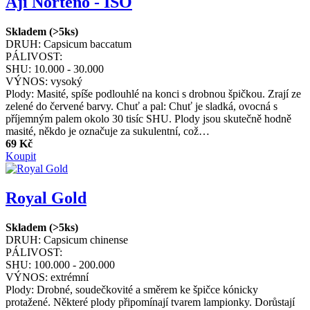
Aji Norteno - ISO
Skladem (>5ks)
DRUH:
Capsicum baccatum
PÁLIVOST:
SHU:
10.000 - 30.000
VÝNOS:
vysoký
Plody: Masité, spíše podlouhlé na konci s drobnou špičkou. Zrají ze
zelené do červené barvy. Chuť a pal: Chuť je sladká, ovocná s
příjemným palem okolo 30 tisíc SHU. Plody jsou skutečně hodně
masité, někdo je označuje za sukulentní, což…
69 Kč
Koupit
Royal Gold
Skladem (>5ks)
DRUH:
Capsicum chinense
PÁLIVOST:
SHU:
100.000 - 200.000
VÝNOS:
extrémní
Plody: Drobné, soudečkovité a směrem ke špičce kónicky
protažené. Některé plody připomínají tvarem lampionky. Dorůstají