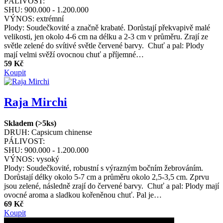
PÁLIVOST:
SHU:
900.000 - 1.200.000
VÝNOS:
extrémní
Plody: Soudečkovité a značně krabaté. Dorůstají překvapivě malé
velikosti, jen okolo 4-6 cm na délku a 2-3 cm v průměru. Zrají ze
světle zelené do svítivé světle červené barvy. Chuť a pal: Plody
mají velmi svěží ovocnou chuť a příjemné…
59 Kč
Koupit
Raja Mirchi
Skladem (>5ks)
DRUH:
Capsicum chinense
PÁLIVOST:
SHU:
900.000 - 1.200.000
VÝNOS:
vysoký
Plody: Soudečkovité, robustní s výrazným bočním žebrováním.
Dorůstají délky okolo 5-7 cm a průměru okolo 2,5-3,5 cm. Zprvu
jsou zelené, následně zrají do červené barvy. Chuť a pal: Plody mají
ovocné aroma a sladkou kořeněnou chuť. Pal je…
69 Kč
Koupit