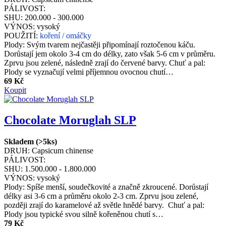
PÁLIVOST:
SHU:
200.000 - 300.000
VÝNOS:
vysoký
POUŽITÍ:
koření / omáčky
Plody: Svým tvarem nejčastěji připomínají roztočenou káču.
Dorůstají jem okolo 3-4 cm do délky, zato však 5-6 cm v průměru.
Zprvu jsou zelené, následně zrají do červené barvy. Chuť a pal:
Plody se vyznačují velmi příjemnou ovocnou chutí…
69 Kč
Koupit
Chocolate Moruglah SLP
Skladem (>5ks)
DRUH:
Capsicum chinense
PÁLIVOST:
SHU:
1.500.000 - 1.800.000
VÝNOS:
vysoký
Plody: Spíše menší, soudečkovité a značně zkroucené. Dorůstají
délky asi 3-6 cm a průměru okolo 2-3 cm. Zprvu jsou zelené,
později zrají do karamelové až světle hnědé barvy. Chuť a pal:
Plody jsou typické svou silně kořeněnou chutí s…
79 Kč