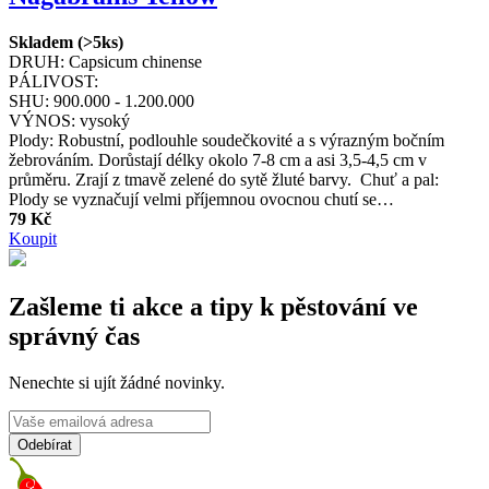
Skladem (>5ks)
DRUH:
Capsicum chinense
PÁLIVOST:
SHU:
900.000 - 1.200.000
VÝNOS:
vysoký
Plody: Robustní, podlouhle soudečkovité a s výrazným bočním
žebrováním. Dorůstají délky okolo 7-8 cm a asi 3,5-4,5 cm v
průměru. Zrají z tmavě zelené do sytě žluté barvy. Chuť a pal:
Plody se vyznačují velmi příjemnou ovocnou chutí se…
79 Kč
Koupit
Zašleme ti akce a tipy k pěstování ve
správný čas
Nenechte si ujít žádné novinky.