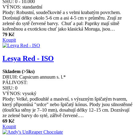
SHU:
0 - 10.000
VÝNOS:
standardní
Plody: Robustní, soudečkovité a s velmi krabatým povrchem.
Dorůstají délky okolo 5-6 cm a asi 4-5 cm v průměru. Zrají ze
zelené do sytě červené barvy. Chuť a pal: Papriky mají silně
kořeněnou a exotickou chuť jako klasická Moruga, jsou…
79 Kč
Koupit
Lesya Red - ISO
Skladem (>5ks)
DRUH:
Capsicum annuum s. l.*
PÁLIVOST:
SHU:
0
VÝNOS:
vysoký
Plody: Velké, podlouhlé a masivní, s výrazným špičatým tvarem,
který připomíná "srdce" nebo špičatý kónus. Plody jsou silnostěnné
(tloušťka stěny je 7–10 mm), dosahují délky 12–15 cm. Dozrávají
ze zelené barvy do syté, zářivě červené.…
69 Kč
Koupit