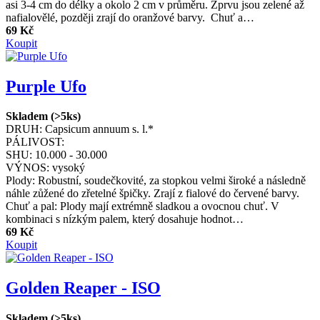
asi 3-4 cm do délky a okolo 2 cm v průměru. Zprvu jsou zelené až
nafialovělé, později zrají do oranžové barvy. Chuť a…
69 Kč
Koupit
Purple Ufo
Skladem (>5ks)
DRUH:
Capsicum annuum s. l.*
PÁLIVOST:
SHU:
10.000 - 30.000
VÝNOS:
vysoký
Plody: Robustní, soudečkovité, za stopkou velmi široké a následně
náhle zůžené do zřetelné špičky. Zrají z fialové do červené barvy.
Chuť a pal: Plody mají extrémně sladkou a ovocnou chuť. V
kombinaci s nízkým palem, který dosahuje hodnot…
69 Kč
Koupit
Golden Reaper - ISO
Skladem (>5ks)