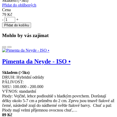
Skladem (>5ks)
Přidat do oblíbených
Cena
79 Kč
-
+
Přidat do košíku
Mohlo by vás zajímat
Pimenta da Neyde - ISO •
Skladem (>5ks)
DRUH:
Hybridní odrůdy
PÁLIVOST:
SHU:
100.000 - 200.000
VÝNOS:
standardní
Plody: Vejčité, lehce podlouhlé s hladkým povrchem. Dorůstají
délky okolo 5-7 cm a průměru do 2 cm. Zprvu jsou tmavě fialové až
černé, následně zrají do nádherné světle fialové barvy. Chuť a pal:
Plody mají velmi příjemnou ovocnou chuť,…
89 Kč