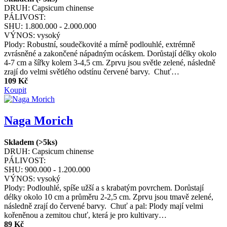
DRUH:
Capsicum chinense
PÁLIVOST:
SHU:
1.800.000 - 2.000.000
VÝNOS:
vysoký
Plody: Robustní, soudečkovité a mírně podlouhlé, extrémně
zvrásněné a zakončené nápadným ocáskem. Dorůstají délky okolo
4-7 cm a šířky kolem 3-4,5 cm. Zprvu jsou světle zelené, následně
zrají do velmi světlého odstínu červené barvy. Chuť…
109 Kč
Koupit
Naga Morich
Skladem (>5ks)
DRUH:
Capsicum chinense
PÁLIVOST:
SHU:
900.000 - 1.200.000
VÝNOS:
vysoký
Plody: Podlouhlé, spíše užší a s krabatým povrchem. Dorůstají
délky okolo 10 cm a průměru 2-2,5 cm. Zprvu jsou tmavě zelené,
následně zrají do červené barvy. Chuť a pal: Plody mají velmi
kořeněnou a zemitou chuť, která je pro kultivary…
89 Kč