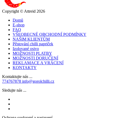
Copyright © Attreid 2026
Domů
E-shop
FAQ
VŠEOBECNÉ OBCHODNÍ PODMÍNKY
NAŠIM KLIENTŮM
Pěstování chilli papriček
Izolované osivo
MOŽNOSTI PLATBY
MOŽNOSTI DORUČENÍ
REKLAMACE A VRÁCENÍ
KONTAKTY
Kontaktujte nás ...
774767878
info@gorolchilli.cz
Sledujte nás ...
Ochrana soukromí a nastavení