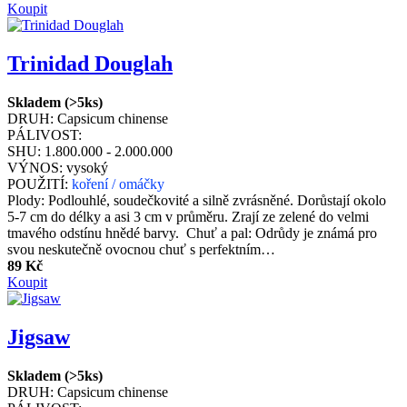
Koupit
Trinidad Douglah
Skladem (>5ks)
DRUH:
Capsicum chinense
PÁLIVOST:
SHU:
1.800.000 - 2.000.000
VÝNOS:
vysoký
POUŽITÍ:
koření / omáčky
Plody: Podlouhlé, soudečkovité a silně zvrásněné. Dorůstají okolo
5-7 cm do délky a asi 3 cm v průměru. Zrají ze zelené do velmi
tmavého odstínu hnědé barvy. Chuť a pal: Odrůdy je známá pro
svou neskutečně ovocnou chuť s perfektním…
89 Kč
Koupit
Jigsaw
Skladem (>5ks)
DRUH:
Capsicum chinense