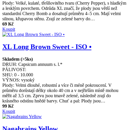
Plody: Velké, kulaté, třešňovitého tvaru (Cherry Pepper), s hladkým
a lesklým povrchem. Odrůda XL značí, že plody jsou větší než
standardní Cherry Bomb a dosahují průměru 4–5 cm. Mají velmi
silnou, křupavou stěnu. Zrají ze zelené barvy do…
69 Kč
Koupit
XL Long Brown Sweet - ISO •
Skladem (>5ks)
DRUH:
Capsicum annuum s. l.*
PÁLIVOST:
SHU:
0 - 10.000
VÝNOS:
vysoký
Plody: Velmi dlouhé, robustní a více či méně pokroucení. V
průměru dorůstají délky okolo 40 cm a v nejřirším místě mohou
měřit až 3,5 cm. Zprvu jsou tmavě zelené, následně zrají do
krásného odstínu hnědé barvy. Chuť a pal: Plody jsou…
99 Kč
Koupit
Nagabrains Yellow